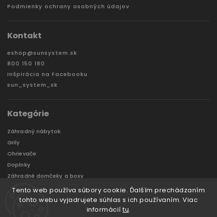
Podmienky ochrany osobných údajov
Kontakt
eshop
@
sunsystem.sk
800 150 180
Inšpirácia na Facebooku
sun_system_sk
Kategórie
Záhradný nábytok
Grily
Ohrievače
Doplnky
Záhradné domčeky a boxy
VÝPREDAJ
Tento web používa súbory cookie. Ďalším prechádzaním
Značky
tohto webu vyjadrujete súhlas s ich používaním. Viac
informácií
tu
.