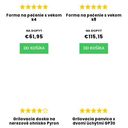
Forma na pečenie s vekom
Forma na pečenie s vekom
k4
k8
NA DOPYT
NA DOPYT
€61,95
€115,15
DO KOŠÍKA
DO KOŠÍKA
Grilovacia doska na
Grilovacia panvica s
nerezové ohnisko Pyron
dvomi úchytmi GP30