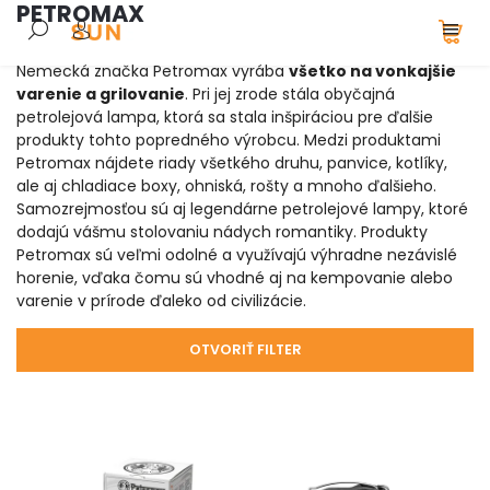
PETROMAX
Nemecká značka Petromax vyrába
všetko na vonkajšie
varenie a grilovanie
. Pri jej zrode stála obyčajná
petrolejová lampa, ktorá sa stala inšpiráciou pre ďalšie
produkty tohto popredného výrobcu. Medzi produktami
Petromax nájdete riady všetkého druhu, panvice, kotlíky,
ale aj chladiace boxy, ohniská, rošty a mnoho ďalšieho.
Samozrejmosťou sú aj legendárne petrolejové lampy, ktoré
dodajú vášmu stolovaniu nádych romantiky. Produkty
Petromax sú veľmi odolné a využívajú výhradne nezávislé
horenie, vďaka čomu sú vhodné aj na kempovanie alebo
varenie v prírode ďaleko od civilizácie.
OTVORIŤ FILTER