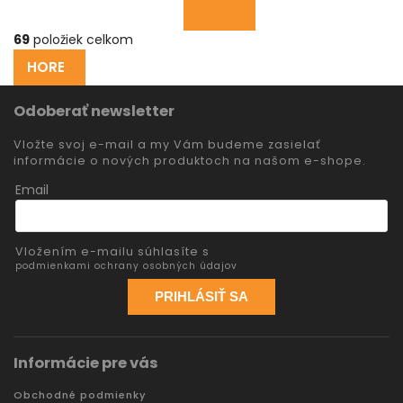
69
položiek celkom
HORE
Odoberať newsletter
Vložte svoj e-mail a my Vám budeme zasielať
informácie o nových produktoch na našom e-shope.
Email
Vložením e-mailu súhlasíte s
podmienkami ochrany osobných údajov
PRIHLÁSIŤ SA
Informácie pre vás
Obchodné podmienky