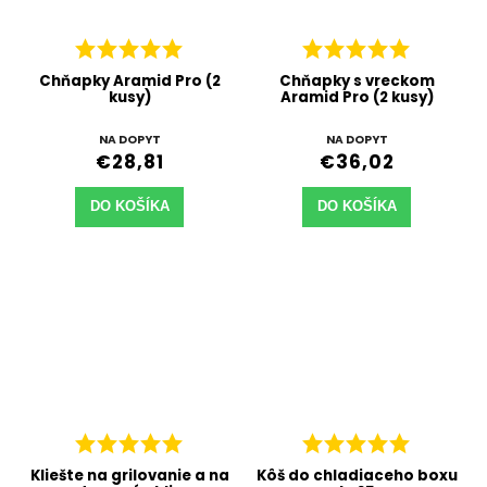
Chňapky Aramid Pro (2
Chňapky s vreckom
kusy)
Aramid Pro (2 kusy)
NA DOPYT
NA DOPYT
€28,81
€36,02
DO KOŠÍKA
DO KOŠÍKA
Kliešte na grilovanie a na
Kôš do chladiaceho boxu