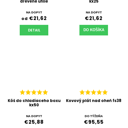
drevené uhlie
kx25
NA DOPYT
NA DOPYT
€21,62
€21,62
od
DETAIL
DO KOŠÍKA
Kôš do chladiaceho boxu
Kovový plát nad oheň fs38
kx50
NA DOPYT
DO TÝŽDŇA
€25,88
€95,55