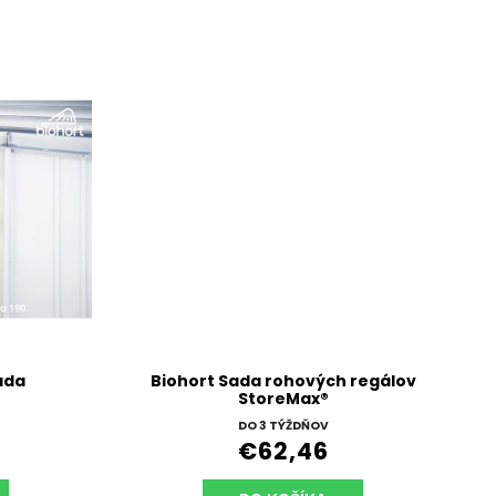
ada
Biohort Sada rohových regálov
StoreMax®
DO 3 TÝŽDŇOV
€62,46