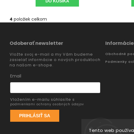
DO KOŠÍKA
4
položiek celkom
Odoberať newsletter
Informácie
Obchodné po
Vložte svoj e-mail a my Vám budeme
zasielať informácie o nových produktoch
Podmienky oc
na našom e-shope.
Email
Vložením e-mailu súhlasíte s
podmienkami ochrany osobných údajov
PRIHLÁSIŤ SA
Tento web používa