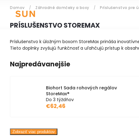
Domov
/
Záhradné domčeky a boxy
/
Príslušenstvo pre 
ZÁHRADNÝ NÁBYTOK
PRÍSLUŠENSTVO STOREMAX
Príslušenstvo k úložným boxom StoreMax prináša inovatívne 
Prihlásenie
Tieto doplnky zvyšujú funkčnosť a uľahčujú prístup k obsah
Najpredávanejšie
Biohort Sada rohových regálov
StoreMax®
Do 3 týždňov
€62,46
Zobraziť viac produktov