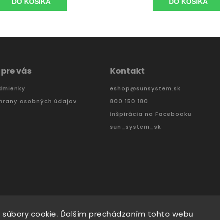
DO KOŠÍKA
DO KOŠÍKA
 pre vás
Kontakt
dmienky
eshop
@
sunsystem.sk
hrany osobných údajov
800 150 180
Inšpirácia na Facebooku
sun_system_sk
 súbory cookie. Ďalším prechádzaním tohto webu