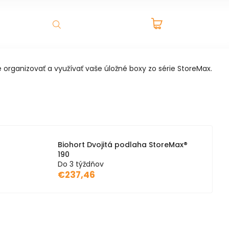
PRÁZDNY
ADNÉ DOMČEKY A BOXY
VÝPREDAJ
NOVINKY
K
HĽADAŤ
KOŠÍK
 organizovať a využívať vaše úložné boxy zo série StoreMax.
Biohort Dvojitá podlaha StoreMax®
190
Do 3 týždňov
€237,46