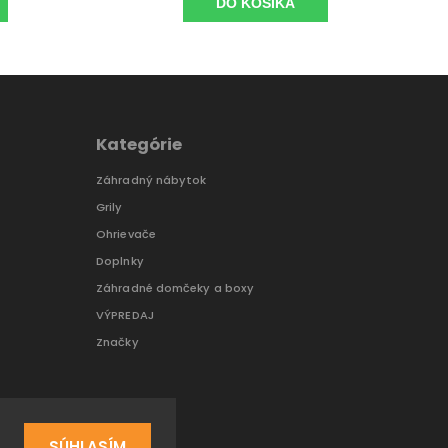
DO KOŠÍKA
Kategórie
Záhradný nábytok
Grily
Ohrievače
Doplnky
Záhradné domčeky a boxy
VÝPREDAJ
Značky
SÚHLASÍM