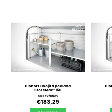
Biohort Dvojitá podlaha
Bio
StoreMax® 160
DO 3 TÝŽDŇOV
€183,29