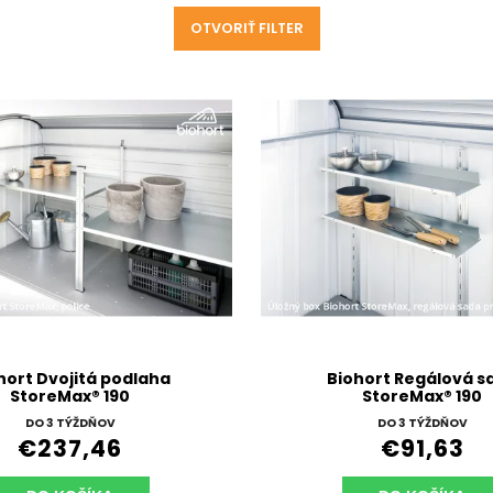
OTVORIŤ FILTER
hort Dvojitá podlaha
Biohort Regálová s
StoreMax® 190
StoreMax® 190
DO 3 TÝŽDŇOV
DO 3 TÝŽDŇOV
€237,46
€91,63