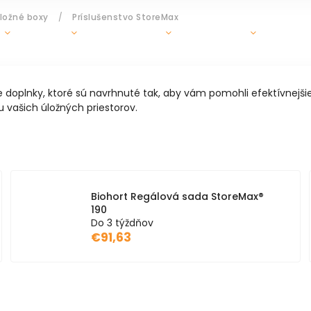
úložné boxy
/
Príslušenstvo StoreMax
GRILY
OHRIEVAČE
DOPLNKY
ZÁHR
doplnky, ktoré sú navrhnuté tak, aby vám pomohli efektívnejšie
u vašich úložných priestorov.
Biohort Regálová sada StoreMax®
190
Do 3 týždňov
€91,63