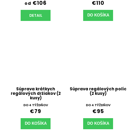
€106
€110
od
DETAIL
DO KOŠÍKA
Súprava krátkych
Súprava regálových políc
regálových držiakov (2
(2 kusy)
kusy)
DO 4 TÝŽDŇOV
DO 4 TÝŽDŇOV
€79
€95
DO KOŠÍKA
DO KOŠÍKA