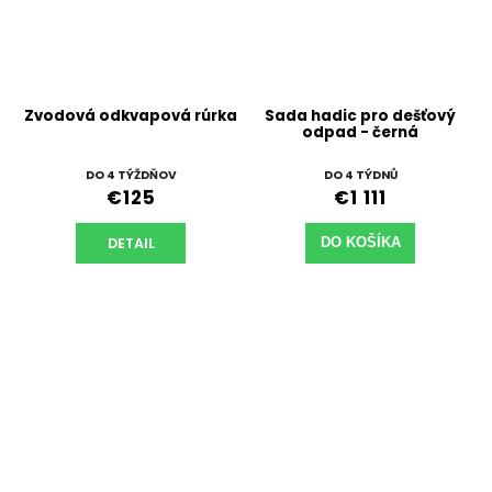
Zvodová odkvapová rúrka
Sada hadic pro dešťový
odpad - černá
DO 4 TÝŽDŇOV
DO 4 TÝDNŮ
€125
€1 111
DETAIL
DO KOŠÍKA