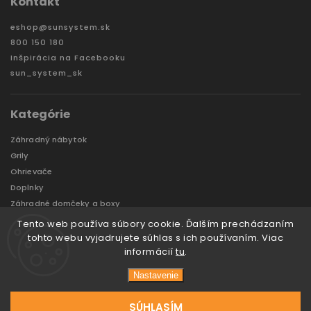
Kontakt
eshop
@
sunsystem.sk
800 150 180
Inšpirácia na Facebooku
sun_system_sk
Kategórie
Záhradný nábytok
Grily
Ohrievače
Doplnky
Záhradné domčeky a boxy
VÝPREDAJ
Tento web používa súbory cookie. Ďalším prechádzaním
Značky
tohto webu vyjadrujete súhlas s ich používaním. Viac
informácií
tu
.
Nastavenie
Copyright 2026
Sun System
. Všetky práva vyhradené.
Vytvořil
Tomáš Hlad
&
techka s.r.o.
SÚHLASÍM
Vytvoril Shoptet