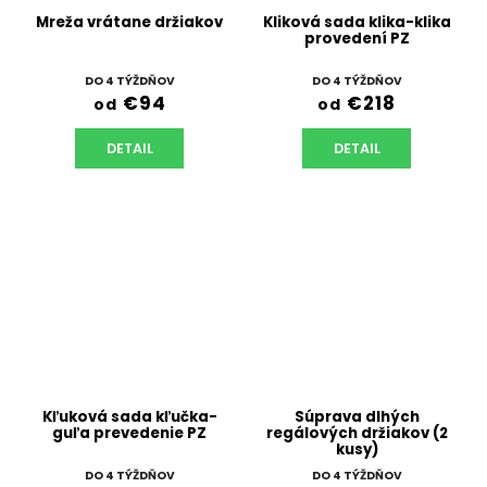
Mreža vrátane držiakov
Kliková sada klika-klika
provedení PZ
DO 4 TÝŽDŇOV
DO 4 TÝŽDŇOV
€94
€218
od
od
DETAIL
DETAIL
Kľuková sada kľučka-
Súprava dlhých
guľa prevedenie PZ
regálových držiakov (2
kusy)
DO 4 TÝŽDŇOV
DO 4 TÝŽDŇOV