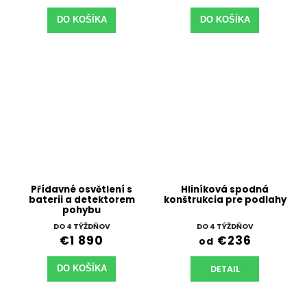
DO KOŠÍKA
DO KOŠÍKA
Přídavné osvětlení s
Hliníková spodná
baterii a detektorem
konštrukcia pre podlahy
pohybu
DO 4 TÝŽDŇOV
DO 4 TÝŽDŇOV
€1 890
€236
od
DETAIL
DO KOŠÍKA