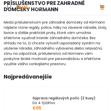
PRÍSLUŠENSTVO PRE ZAHRADNÉ
DOMČEKY HORMANN
Medzi príslušenstvom pre záhradné domčeky od Hörmann
nájdete rôzne regály, police, háky na závesné náradie, stoly,
lavice a ďalšie praktické prvky, ktoré vám umožnia
efektívne využívať interiér záhradného domčeka. Bez
ohľadu na to, či chcete vytvoriť usporiadaný systém na
uloženie náradia, záhradného vybavenia alebo relaxačnú
zónu na odpočinok, príslušenstvo od Hörmann vám
poskytne široké možnosti pre personalizáciu a efektívne
využitie vášho vonkajšieho priestoru.
Najpredávanejšie
Súprava regálových políc (2 kusy)
Do 4 týždňov
€95