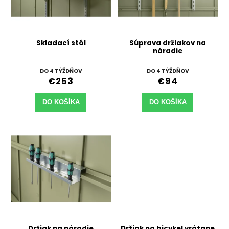
Skladací stôl
Súprava držiakov na
náradie
DO 4 TÝŽDŇOV
DO 4 TÝŽDŇOV
€253
€94
DO KOŠÍKA
DO KOŠÍKA
Držiak na náradie
Držiak na bicykel vrátane