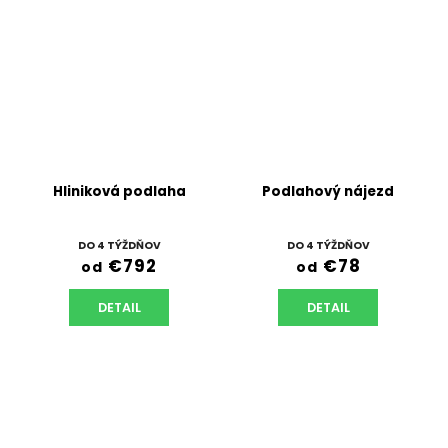
Hliniková podlaha
Podlahový nájezd
DO 4 TÝŽDŇOV
DO 4 TÝŽDŇOV
€792
€78
od
od
DETAIL
DETAIL