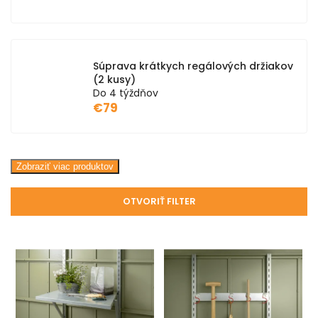
Súprava krátkych regálových držiakov
(2 kusy)
Do 4 týždňov
€79
Zobraziť viac produktov
OTVORIŤ FILTER