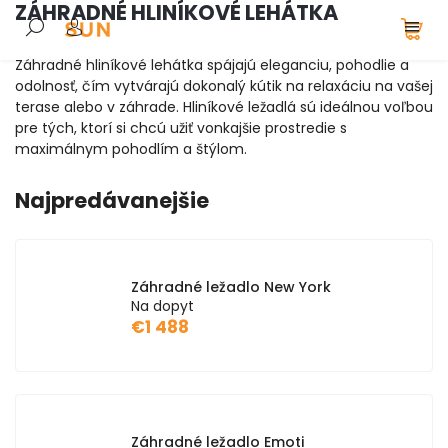
ZÁHRADNÉ HLINÍKOVÉ LEHÁTKA
Záhradné hliníkové lehátka spájajú eleganciu, pohodlie a
odolnosť, čím vytvárajú dokonalý kútik na relaxáciu na vašej
terase alebo v záhrade. Hliníkové ležadlá sú ideálnou voľbou
pre tých, ktorí si chcú užiť vonkajšie prostredie s
maximálnym pohodlím a štýlom.
Najpredávanejšie
Záhradné ležadlo New York
Na dopyt
€1 488
Záhradné ležadlo Emoti