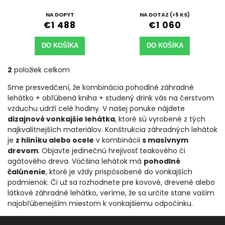
NA DOPYT
NA DOTAZ
(>5 KS)
€1 488
€1 060
DO KOŠÍKA
DO KOŠÍKA
2
položiek celkom
Sme presvedčení, že kombinácia pohodlné záhradné
lehátko + obľúbená kniha + studený drink vás na čerstvom
vzduchu udrží celé hodiny. V našej ponuke nájdete
dizajnové vonkajšie lehátka
, ktoré sú vyrobené z tých
najkvalitnejších materiálov. Konštrukcia záhradných lehátok
je
z hliníku alebo ocele
v kombinácii
s masívnym
drevom
. Objavte jedinečnú hrejivosť teakového či
agátového dreva. Väčšina lehátok má
pohodlné
čalúnenie
, ktoré je vždy prispôsobené do vonkajších
podmienok. Či už sa rozhodnete pre kovové, drevené alebo
látkové záhradné lehátko, veríme, že sa určite stane vaším
najobľúbenejším miestom k vonkajšiemu odpočinku.