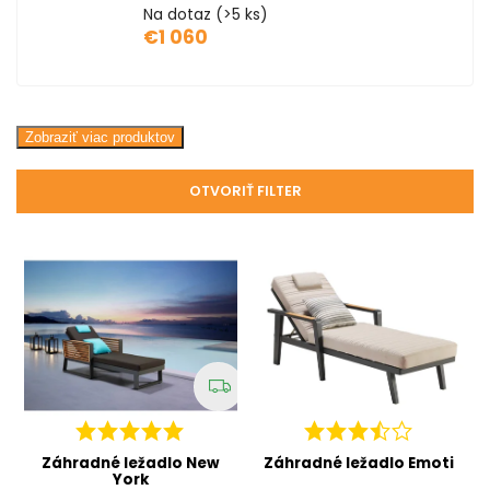
Na dotaz
(>5 ks)
€1 060
Zobraziť viac produktov
OTVORIŤ FILTER
Záhradné ležadlo New
Záhradné ležadlo Emoti
York