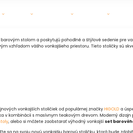
GRILY
OHRIEVAČE
DOPLNKY
ZÁHR
 barovým stolom a poskytujú pohodlné a štýlové sedenie pre va
ovým vzhľadom vášho vonkajšieho priestoru. Tieto stoličky sú sk
ajnových vonkajších stoličiek od populárnej značky
HIGOLD
a úspe
níka v kombinácii s masívnym teakovým drevom. Moderný dizajn 
toly
, alebo si môžete zaobstarať výhodný vonkajší
set barového
ďte sa na svoju novú vonkajšiu barovú stoličku, ktorá bude zdobi