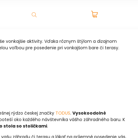
PRÁZDNY
ADNÉ DOMČEKY A BOXY
VÝPREDAJ
NOVINKY
K
HĽADAŤ
KOŠÍK
še vonkajšie aktivity. Vďaka rôznym štýlom a dizajnom
velou voľbou pre posedenie pri vonkajšom bare či terasy.
šnej rýdzo českej značky
TODUS
.
Vysokoodolné
poteší oko každého návštevníka vášho záhradného baru. K
 stola so stoličkami
.
ť vašu záhradu či terasu a lákať na príjemné posedenie vás,