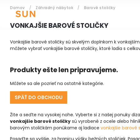
Domov
/
Záhradný nábytok
/
Barové stoličky
ZÁHRADNÝ NÁBYTOK
VONKAJŠIE BAROVÉ STOLIČKY
Vonkajšie barové stoličky sú skvelým doplnkom k vonkajším
Prihlásenie
môžete vybrať vonkajšie barové stoličky, ktoré ladia s celk
Produkty ešte len pripravujeme.
Môžete sa ale pozrieť na ostatné kategórie.
SPÄŤ DO OBCHODU
Žite a seďte na vysokej nohe. Vyberte si z našej ponuky diz
vonkajšie barové stoličky
sú vyrobené z ocele alebo hli
barovým stoličkám ponúkame aj ladiace
vonkajšie barové s
Posaďte sa vyššie, za hranicu výšky bežných stoličiek. Posa