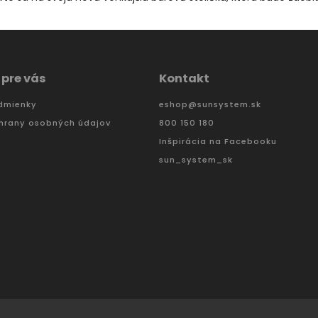
 pre vás
Kontakt
dmienky
eshop
@
sunsystem.sk
hrany osobných údajov
800 150 180
Inšpirácia na Facebooku
sun_system_sk