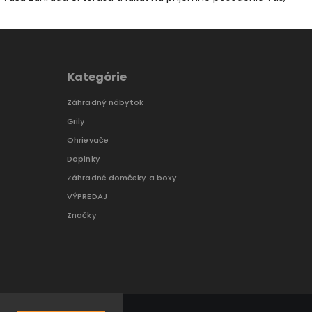
Kategórie
Záhradný nábytok
Grily
Ohrievače
Doplnky
Záhradné domčeky a boxy
VÝPREDAJ
Značky