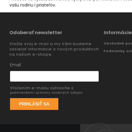
vašu rodinu i priateľov.
Odoberať newsletter
Informácie
Obchodné po
Vložte svoj e-mail a my Vám budeme
zasielať informácie o nových produktoch
Podmienky oc
na našom e-shope.
Email
Vložením e-mailu súhlasíte s
podmienkami ochrany osobných údajov
PRIHLÁSIŤ SA