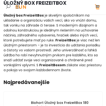
ÚLOŽNÝ BOX FREIZEITBOX
Úložný box FreizeitBox
je skvelým spoločníkom na
ukladanie a organizáciu vašich vecí, ako vo vnútri domu,
tak vonku na záhrade či terase. S moderným dizajnom a
odolnou konštrukciou je ideálnym riešením na uchovanie
náčinia, záhradného vybavenia, hračiek alebo iných vecí,
ktoré potrebujete mať po ruke.
FreizeitBox
je viac než len
úložným priestorom – je to investícia do udržania poriadku
a čistoty vo vašom prostredí. Jeho univerzálnosť a ľahká
údržba ho robí nevyhnutným prvkom pre každého, kto sa
snaží udržať svoje veci organizované a chránené pred
vonkajšími vplyvmi. S
FreizeitBoxom
získate viac priestoru
a pokoja vo svojom každodennom živote.
Najpredávanejšie
Biohort Úložný box FreizeitBox 180