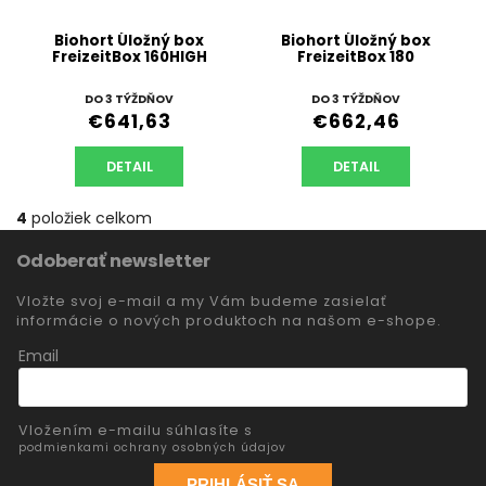
Biohort Úložný box
Biohort Úložný box
FreizeitBox 160HIGH
FreizeitBox 180
DO 3 TÝŽDŇOV
DO 3 TÝŽDŇOV
€641,63
€662,46
DETAIL
DETAIL
4
položiek celkom
Odoberať newsletter
Vložte svoj e-mail a my Vám budeme zasielať
informácie o nových produktoch na našom e-shope.
Email
Vložením e-mailu súhlasíte s
podmienkami ochrany osobných údajov
PRIHLÁSIŤ SA