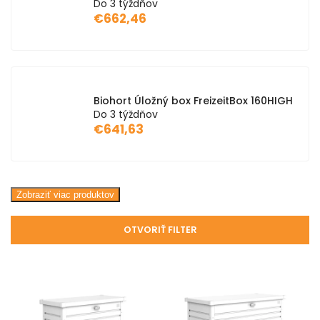
Do 3 týždňov
€662,46
Biohort Úložný box FreizeitBox 160HIGH
Do 3 týždňov
€641,63
Zobraziť viac produktov
OTVORIŤ FILTER