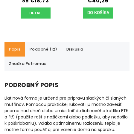
€18,73
€40,25
od
DETAIL
DO KOŠÍKA
Popis
Podobné (12)
Diskusia
Značka
Petromax
PODROBNÝ POPIS
Liatinová forma je určená pre prípravu sladkých či slaných
muffinov. Pomocou praktickej rukoväti ju možno zavesiť
priamo nad oheň alebo umiestniť do liatinového kotlíka FT6
a ft9 (použite rošt s nožičkami alebo podložku, aby nedošlo
k poškriabaniu). Vďaka optimálnemu rozloženiu tepla je
možné formu použiť aj pre varenie doma na šporáku.