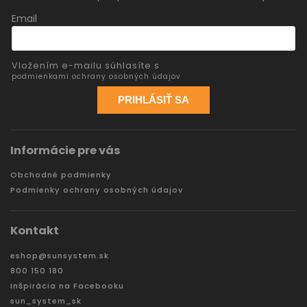
Email
Vložením e-mailu súhlasíte s
podmienkami ochrany osobných údajov
PRIHLÁSIŤ SA
Informácie pre vás
Obchodné podmienky
Podmienky ochrany osobných údajov
Kontakt
eshop
@
sunsystem.sk
800 150 180
Inšpirácia na Facebooku
sun_system_sk