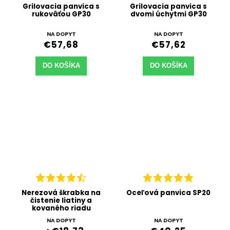
Grilovacia panvica s
Grilovacia panvica s
rukoväťou GP30
dvomi úchytmi GP30
NA DOPYT
NA DOPYT
€57,68
€57,62
DO KOŠÍKA
DO KOŠÍKA
Nerezová škrabka na
Oceľová panvica SP20
čistenie liatiny a
kovaného riadu
NA DOPYT
NA DOPYT