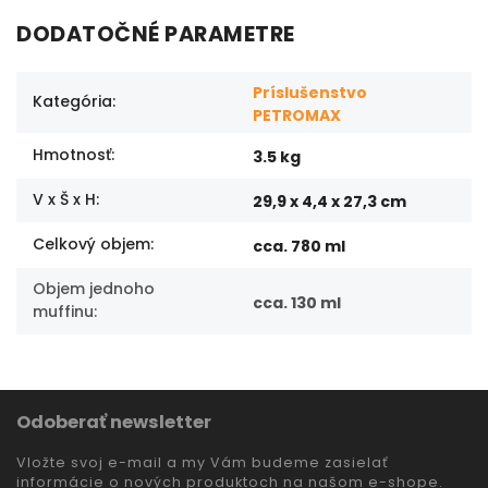
DODATOČNÉ PARAMETRE
Príslušenstvo
Kategória
:
PETROMAX
Hmotnosť
:
3.5 kg
V x Š x H
:
29,9 x 4,4 x 27,3 cm
Celkový objem
:
cca. 780 ml
Objem jednoho
cca. 130 ml
muffinu
:
Odoberať newsletter
Vložte svoj e-mail a my Vám budeme zasielať
informácie o nových produktoch na našom e-shope.