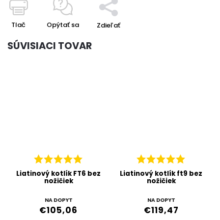
Tlač
Opýtať sa
Zdieľať
SÚVISIACI TOVAR
Liatinový kotlík FT6 bez
Liatinový kotlík ft9 bez
nožičiek
nožičiek
NA DOPYT
NA DOPYT
€105,06
€119,47