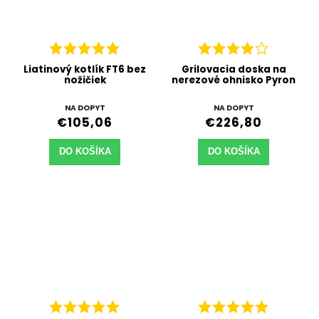
Liatinový kotlík FT6 bez
Grilovacia doska na
nožičiek
nerezové ohnisko Pyron
NA DOPYT
NA DOPYT
€105,06
€226,80
DO KOŠÍKA
DO KOŠÍKA