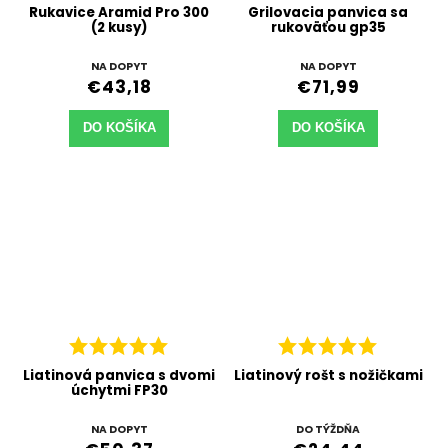
Rukavice Aramid Pro 300
Grilovacia panvica sa
(2 kusy)
rukoväťou gp35
NA DOPYT
NA DOPYT
€43,18
€71,99
DO KOŠÍKA
DO KOŠÍKA
Liatinová panvica s dvomi
Liatinový rošt s nožičkami
úchytmi FP30
NA DOPYT
DO TÝŽDŇA