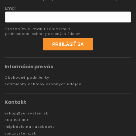
Email
Vložením e-mailu súhlasíte s
podmienkami ochrany osobných údajov
PRIHLÁSIŤ SA
Informácie pre vás
Obchodné podmienky
Podmienky ochrany osobných údajov
Kontakt
eshop
@
sunsystem.sk
800 150 180
Inšpirácia na Facebooku
sun_system_sk