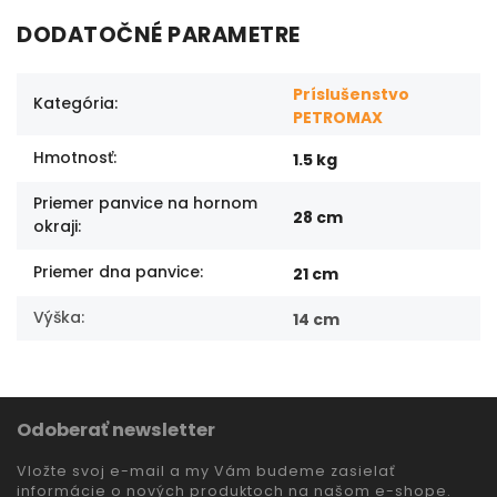
DODATOČNÉ PARAMETRE
Príslušenstvo
Kategória
:
PETROMAX
Hmotnosť
:
1.5 kg
Priemer panvice na hornom
28 cm
okraji
:
Priemer dna panvice
:
21 cm
Výška
:
14 cm
Odoberať newsletter
Vložte svoj e-mail a my Vám budeme zasielať
informácie o nových produktoch na našom e-shope.