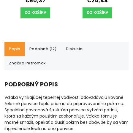
€50,37
€24,44
DO KOŠÍKA
DO KOŠÍKA
Popis
Podobné (12)
Diskusia
Značka
Petromax
PODROBNÝ POPIS
Vďaka vynikajúcej tepelnej vodivosti odovzdávajú kované
železné panvice teplo priamo do pripravovaného pokrmu.
Špeciálna povrchová štruktúra panvice vytvára patinu,
ktorá sa každým použitím zdokonaľuje. Vďaka tomu je
možné smažiť, opekať a dusiť pokrm bez obáv, že by sa vám
ingrediencie lepili na dno panvice.