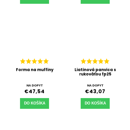
Forma na muffiny
Liatinová panvica s
rukoväťou fp25
NA DOPYT
NA DOPYT
€47,54
€43,07
DO KOŠÍKA
DO KOŠÍKA