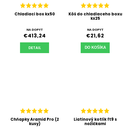
Chladiaci box kx50
Kôš do chladiaceho boxu
kx25
NA DOPYT
NA DOPYT
€413,24
€21,62
DETAIL
DO KOŠÍKA
Chňapky Aramid Pro (2
Liatinový kotlík ft9 s
kusy)
nožičkami