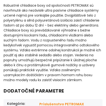
Robustné chladiace boxy od spoločnosti PETROMAX sú
navrhnuté ako nezávislé ultra pasívne chladiace systémy
určené najmä pre vonkajšie použitie. Dvojplášťové telo z
polyetylénu a silná polyuretánová izolácia zaistí chladenie
ľadom až po dobu 12 dní - bez elektriny alebo generátora.
Chladiace boxy sú prevádzkované výhradne s bežne
dostupnými kockami ľadu, chladiacimi vložkami alebo
suchým ľadom. Vodu z rozpusteného ľadu možno
kedykoľvek vypustiť pomocou integrovaného odtokového
systému. Vďaka extrémne odolnej konštrukcii je možné ich
použiť aj ako stabilné sedadlo alebo stojan. Vedenia na
popruhy umožňujú bezpečné pripútanie k úložnej ploche
alebo k člnu a protišmykové gumové nožičky a uzávery
ponúkajú praktické využitie. Vďaka zosilneným
uzamykacím doštičkám v pravom hornom rohu boxu
možno modely radu kx zaistiť visiacim zámkom.
DODATOČNÉ PARAMETRE
Kategória
:
Príslušenstvo PETROMAX