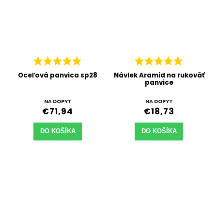
Oceľová panvica sp28
Návlek Aramid na rukoväť
panvice
NA DOPYT
NA DOPYT
€71,94
€18,73
DO KOŠÍKA
DO KOŠÍKA