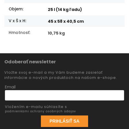
Objem
:
25 l (14 kg ľadu)
V x Š x H
:
45 x 58 x 40,5 cm
Hmotnosť
:
10,75 kg
Odoberať newsletter
Vložte svoj e-mail a my Vám budeme zasielať
informácie o nových produktoch na našom e-shope.
Email
Vložením e-mailu súhlasíte s
podmienkami ochrany osobných údajov
PRIHLÁSIŤ SA