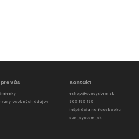
 pre vás
Kontakt
dmienky
eshop
@
sunsystem.sk
hrany osobných údajov
800 150 180
Inšpirácia na Facebooku
sun_system_sk