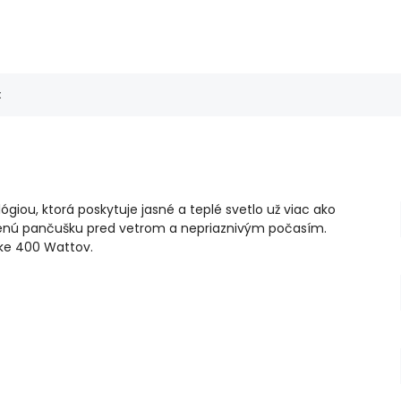
x
ou, ktorá poskytuje jasné a teplé svetlo už viac ako
avenú pančušku pred vetrom a nepriaznivým počasím.
vke 400 Wattov.