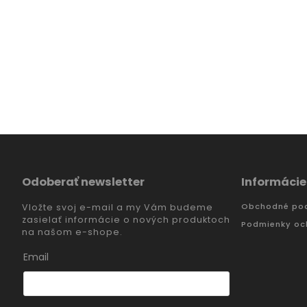
Odoberať newsletter
Informácie
Obchodné po
Vložte svoj e-mail a my Vám budeme
zasielať informácie o nových produktoch
Podmienky oc
na našom e-shope.
Email