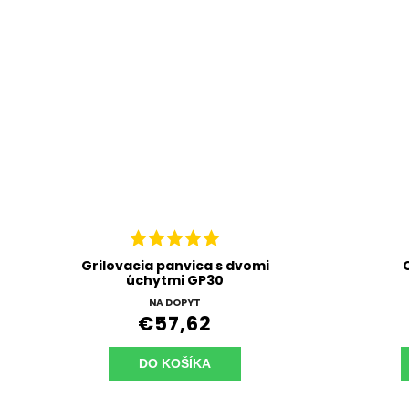
Grilovacia panvica s dvomi
úchytmi GP30
NA DOPYT
€57,62
DO KOŠÍKA