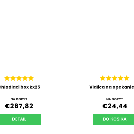
Chladiaci box kx25
Vidlica na opekanie 
NA DOPYT
NA DOPYT
€287,82
€24,44
DETAIL
DO KOŠÍKA