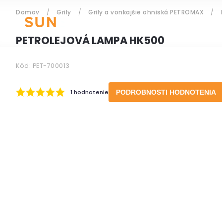
Domov
/
Grily
/
Grily a vonkajšie ohniská PETROMAX
/
ZÁHRADNÝ NÁBYTOK
PETROLEJOVÁ LAMPA HK500
Kód:
PET-700013
Prihlásenie
1 hodnotenie
PODROBNOSTI HODNOTENIA