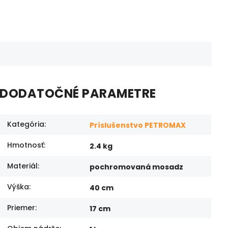
DODATOČNÉ PARAMETRE
Kategória
:
Príslušenstvo PETROMAX
Hmotnosť
:
2.4 kg
Materiál
:
pochromovaná mosadz
Výška
:
40 cm
Priemer
:
17 cm