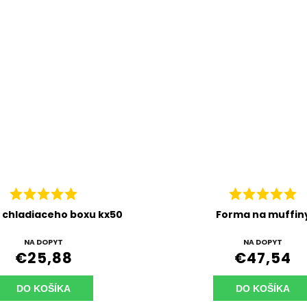
 chladiaceho boxu kx50
Forma na muffin
NA DOPYT
NA DOPYT
€25,88
€47,54
DO KOŠÍKA
DO KOŠÍKA