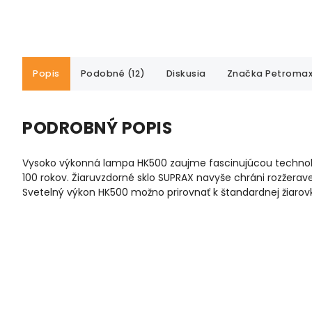
Popis
Podobné (12)
Diskusia
Značka
Petroma
PODROBNÝ POPIS
Vysoko výkonná lampa HK500 zaujme fascinujúcou technológi
100 rokov. Žiaruvzdorné sklo SUPRAX navyše chráni rozžer
Svetelný výkon HK500 možno prirovnať k štandardnej žiaro