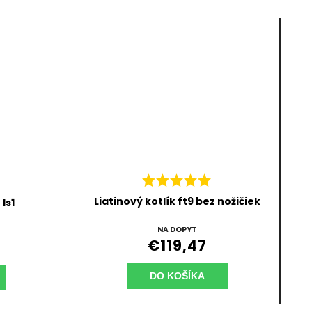
Liatinový kotlík ft9 bez nožičiek
Is1
NA DOPYT
€119,47
DO KOŠÍKA