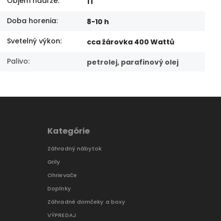
Objem nádrže
:
1 l
Doba horenia
:
8-10 h
Svetelný výkon
:
cca žárovka 400 Wattů
Palivo
:
petrolej, parafinový olej
Kategórie
Záhradný nábytok
Grily
Ohrievače
Doplnky
Záhradné domčeky a boxy
VÝPREDAJ