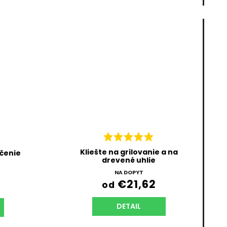
Kliešte na grilovanie a na
ečenie
drevené uhlie
NA DOPYT
€21,62
od
DETAIL