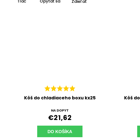
Tlač
Opýtať sa
Zdieľať
Kôš do chladiaceho boxu kx25
Kôš do
NA DOPYT
€21,62
DO KOŠÍKA