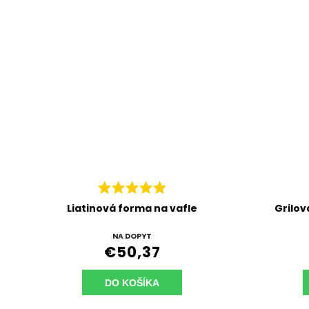
Liatinová forma na vafle
Grilov
NA DOPYT
€50,37
DO KOŠÍKA