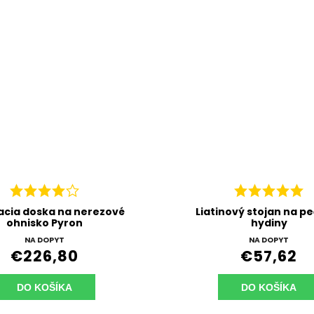
acia doska na nerezové
Liatinový stojan na p
ohnisko Pyron
hydiny
NA DOPYT
NA DOPYT
€226,80
€57,62
DO KOŠÍKA
DO KOŠÍKA