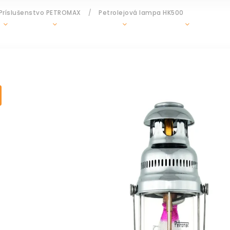
Príslušenstvo PETROMAX
/
Petrolejová lampa HK500
GRILY
OHRIEVAČE
DOPLNKY
ZÁHR