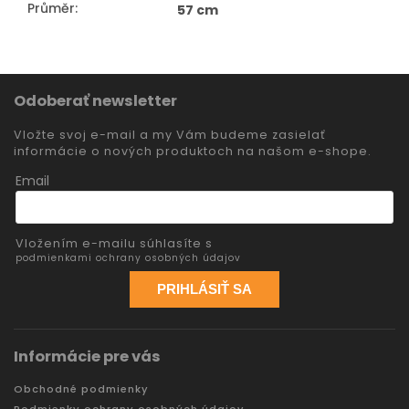
Průměr
:
57 cm
Odoberať newsletter
Vložte svoj e-mail a my Vám budeme zasielať
informácie o nových produktoch na našom e-shope.
Email
Vložením e-mailu súhlasíte s
podmienkami ochrany osobných údajov
PRIHLÁSIŤ SA
Informácie pre vás
Obchodné podmienky