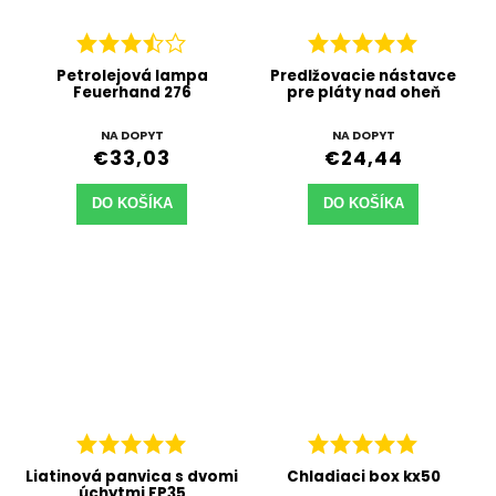
Petrolejová lampa
Predlžovacie nástavce
Feuerhand 276
pre pláty nad oheň
NA DOPYT
NA DOPYT
€33,03
€24,44
DO KOŠÍKA
DO KOŠÍKA
Liatinová panvica s dvomi
Chladiaci box kx50
úchytmi FP35