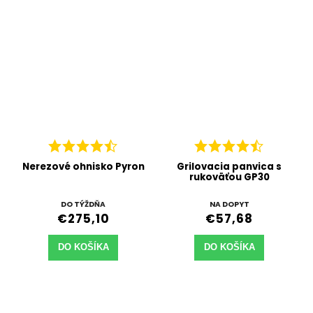
Nerezové ohnisko Pyron
Grilovacia panvica s
rukoväťou GP30
DO TÝŽDŇA
NA DOPYT
€275,10
€57,68
DO KOŠÍKA
DO KOŠÍKA