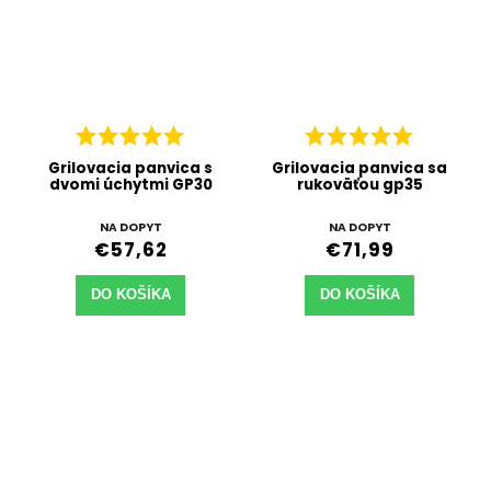
Grilovacia panvica s
Grilovacia panvica sa
dvomi úchytmi GP30
rukoväťou gp35
NA DOPYT
NA DOPYT
€57,62
€71,99
DO KOŠÍKA
DO KOŠÍKA