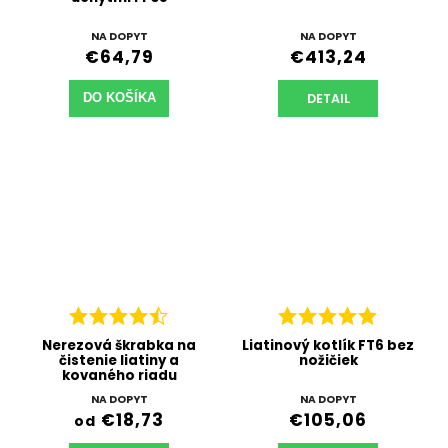
NA DOPYT
NA DOPYT
€64,79
€413,24
DETAIL
DO KOŠÍKA
Nerezová škrabka na
Liatinový kotlík FT6 bez
čistenie liatiny a
nožičiek
kovaného riadu
NA DOPYT
NA DOPYT
€18,73
€105,06
od