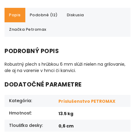
Popis
Podobné (12)
Diskusia
Značka
Petromax
PODROBNÝ POPIS
Robustný plech s hrúbkou 6 mm slúži nielen na grilovanie,
ale aj na varenie v hrnci či kanvici.
DODATOČNÉ PARAMETRE
Kategória
:
Príslušenstvo PETROMAX
Hmotnosť
:
13.5 kg
Tloušťka desky
:
0,6 cm