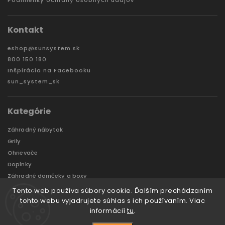
Podmienky ochrany osobných údajov
Kontakt
eshop
@
sunsystem.sk
800 150 180
Inšpirácia na Facebooku
sun_system_sk
Kategórie
Záhradný nábytok
Grily
Ohrievače
Doplnky
Záhradné domčeky a boxy
VÝPREDAJ
Tento web používa súbory cookie. Ďalším prechádzaním
Značky
tohto webu vyjadrujete súhlas s ich používaním. Viac
informácií
tu
.