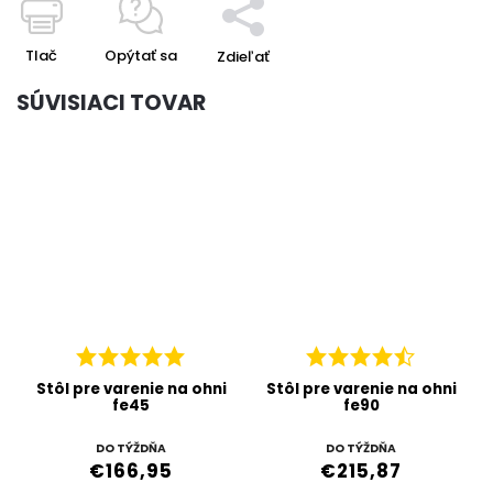
Tlač
Opýtať sa
Zdieľať
SÚVISIACI TOVAR
Stôl pre varenie na ohni
Stôl pre varenie na ohni
fe45
fe90
DO TÝŽDŇA
DO TÝŽDŇA
€166,95
€215,87