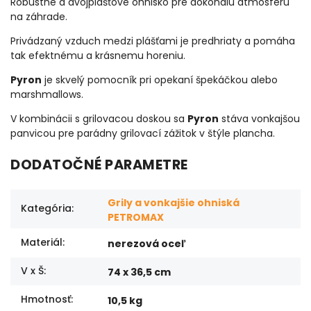
Robustné a dvojplášťové ohnisko pre dokonalú atmosféru
na záhrade.
Privádzaný vzduch medzi plášťami je predhriaty a pomáha
tak efektnému a krásnemu horeniu.
Pyron
je skvelý pomocník pri opekaní špekáčkou alebo
marshmallows.
V kombinácii s grilovacou doskou sa
Pyron
stáva vonkajšou
panvicou pre parádny grilovací zážitok v štýle plancha.
DODATOČNÉ PARAMETRE
Grily a vonkajšie ohniská
Kategória
:
PETROMAX
Materiál
:
nerezová oceľ
V x Š
:
74 x 36,5 cm
Hmotnosť
:
10,5 kg