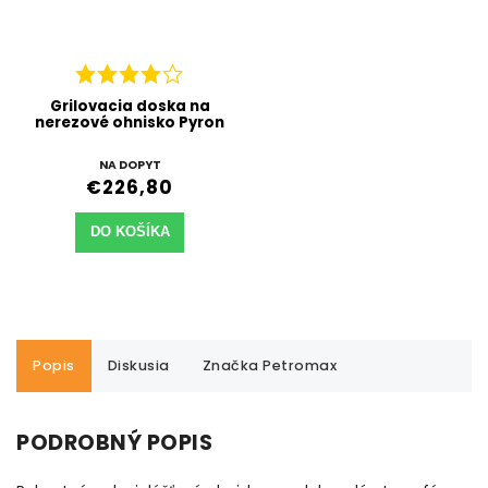
Grilovacia doska na
nerezové ohnisko Pyron
NA DOPYT
€226,80
DO KOŠÍKA
Popis
Diskusia
Značka
Petromax
PODROBNÝ POPIS