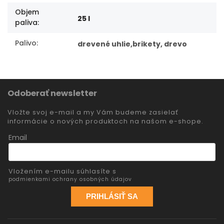
Objem
25 l
paliva
:
Palivo
:
drevené uhlie,brikety, drevo
Odoberať newsletter
Vložte svoj e-mail a my Vám budeme zasielať
informácie o nových produktoch na našom e-shope.
Email
Vložením e-mailu súhlasíte s
podmienkami ochrany osobných údajov
PRIHLÁSIŤ SA