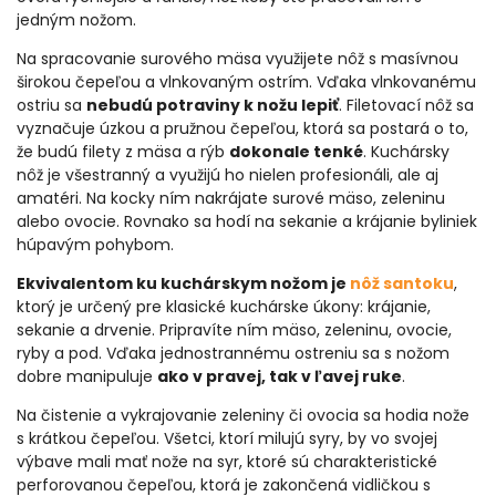
jedným nožom.
Na spracovanie surového mäsa využijete nôž s masívnou
širokou čepeľou a vlnkovaným ostrím. Vďaka vlnkovanému
ostriu sa
nebudú potraviny k nožu lepiť
. Filetovací nôž sa
vyznačuje úzkou a pružnou čepeľou, ktorá sa postará o to,
že budú filety z mäsa a rýb
dokonale tenké
. Kuchársky
nôž je všestranný a využijú ho nielen profesionáli, ale aj
amatéri. Na kocky ním nakrájate surové mäso, zeleninu
alebo ovocie. Rovnako sa hodí na sekanie a krájanie byliniek
húpavým pohybom.
Ekvivalentom ku kuchárskym nožom je
nôž santoku
,
ktorý je určený pre klasické kuchárske úkony: krájanie,
sekanie a drvenie. Pripravíte ním mäso, zeleninu, ovocie,
ryby a pod. Vďaka jednostrannému ostreniu sa s nožom
dobre manipuluje
ako v pravej, tak v ľavej ruke
.
Na čistenie a vykrajovanie zeleniny či ovocia sa hodia nože
s krátkou čepeľou. Všetci, ktorí milujú syry, by vo svojej
výbave mali mať nože na syr, ktoré sú charakteristické
perforovanou čepeľou, ktorá je zakončená vidličkou s