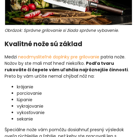
Obrázok: Správne grilovanie si žiada správne vybavenie.
Kvalitné nože sú základ
Medzi
neodmysliteľné doplnky pre grilovanie
patria nože.
Nožov by ste mali mať hneď niekoľko.
Podľa tvaru
rukoväte či čepele vám uľahčia najrôznejšie činnosti
.
Preto by vám určite nemal chýbať nôž na:
krájanie
porciovanie
lúpanie
vykrajovanie
vykosťovanie
sekanie
Špeciálne nože vám pomôžu dosiahnuť presný výsledok
oveľa rýchlejšie a ľahšie, než keby ste pracovali len s