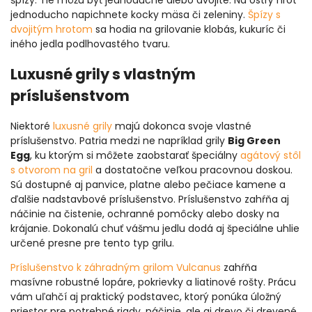
jednoducho napichnete kocky mäsa či zeleniny.
Špízy s
dvojitým hrotom
sa hodia na grilovanie klobás, kukuríc či
iného jedla podlhovastého tvaru.
Luxusné grily s vlastným
príslušenstvom
Niektoré
luxusné grily
majú dokonca svoje vlastné
príslušenstvo. Patria medzi ne napríklad grily
Big Green
Egg
, ku ktorým si môžete zaobstarať špeciálny
agátový stôl
s otvorom na gril
a dostatočne veľkou pracovnou doskou.
Sú dostupné aj panvice, platne alebo pečiace kamene a
ďalšie nadstavbové príslušenstvo. Príslušenstvo zahŕňa aj
náčinie na čistenie, ochranné pomôcky alebo dosky na
krájanie. Dokonalú chuť vášmu jedlu dodá aj špeciálne uhlie
určené presne pre tento typ grilu.
Príslušenstvo k záhradným grilom Vulcanus
zahŕňa
masívne robustné lopáre, pokrievky a liatinové rošty. Prácu
vám uľahčí aj praktický podstavec, ktorý ponúka úložný
priestor pre potrebné riady, náčinie, ale aj drevo či drevené