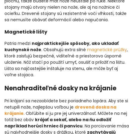
plochu, takže budete mať nože neustále po ruke. Niektoré
stojany majú otvory nielen na nože, ale aj na nožnice či
ocieľku. Drevené stojany sú rezistentné voči vlhkosti, takže
sa nemusíte obávať deformácií alebo napučania.
Magnetické lišty
Patria medzi
najpraktickejšie spôsoby, ako ukladať
kuchynské nože
. Obsahujú extra silné
magnetické prúžky
,
ktoré zaisťujú bezpečné, viditeľné a priestorovo úsporné
uloženie. Nôž stačí po použití umyť, osušiť a priložiť na lištu.
Lišta sa najčastejšie inštaluje na stenu, ale môže byť aj
voľne stojaca.
Nenahraditeľné dosky na krájanie
Pri krájaní sa nezaobídete bez poriadneho lopára. Aby ste si
netupili nože, najlepšou voľbou je
drevená doska na
krájanie
. Obľúbite si ju pre jej univerzálnosť. Môžete na nej
totiž bez obáv
krájať a sekať, alebo na ňu odložiť
napríklad horúci hrniec či panvicu
. Na porciovanie mäsa
sú najvhodnejšie dosky s drážkou, ktoré
zachytávajú