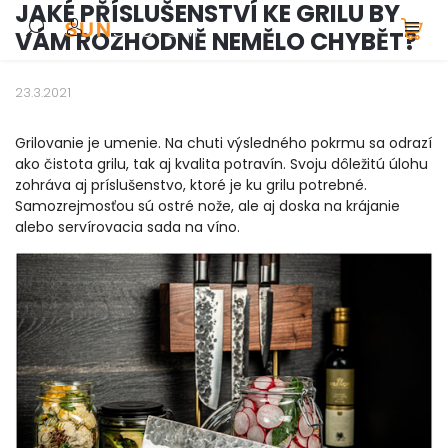
JAKÉ PŘÍSLUŠENSTVÍ KE GRILU BY
VÁM ROZHODNĚ NEMĚLO CHYBĚT?
23.3.2021
Grilovanie je umenie. Na chuti výsledného pokrmu sa odrazí
ako čistota grilu, tak aj kvalita potravín. Svoju dôležitú úlohu
zohráva aj príslušenstvo, ktoré je ku grilu potrebné.
Samozrejmosťou sú ostré nože, ale aj doska na krájanie
alebo servírovacia sada na víno.