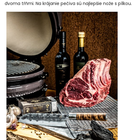
dvoma tŕňmi. Na krájanie pečiva sú najlepšie nože s pílkou.