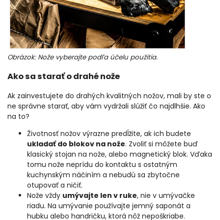
Obrázok: Nože vyberajte podľa účelu použitia.
Ako sa starať o drahé nože
Ak zainvestujete do drahých kvalitných nožov, mali by ste o
ne správne starať, aby vám vydržali slúžiť čo najdlhšie. Ako
na to?
Životnosť nožov výrazne predĺžite, ak ich budete
ukladať do blokov na nože
. Zvoliť si môžete buď
klasický stojan na nože, alebo magnetický blok. Vďaka
tomu nože neprídu do kontaktu s ostatným
kuchynským náčiním a nebudú sa zbytočne
otupovať a ničiť.
Nože vždy
umývajte len v ruke
, nie v umývačke
riadu. Na umývanie používajte jemný saponát a
hubku alebo handričku, ktorá nôž nepoškriabe.