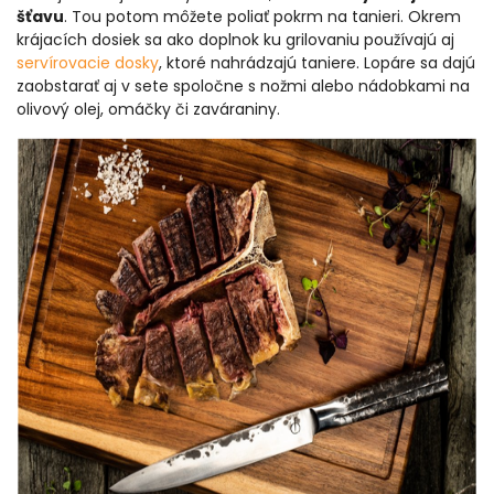
šťavu
. Tou potom môžete poliať pokrm na tanieri. Okrem
krájacích dosiek sa ako doplnok ku grilovaniu používajú aj
servírovacie dosky
, ktoré nahrádzajú taniere. Lopáre sa dajú
zaobstarať aj v sete spoločne s nožmi alebo nádobkami na
olivový olej, omáčky či zaváraniny.