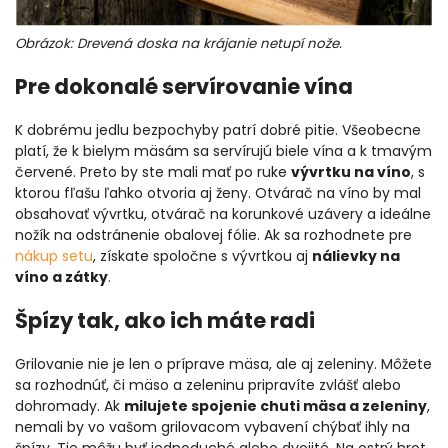
Obrázok: Drevená doska na krájanie netupí nože.
Pre dokonalé servírovanie vína
K dobrému jedlu bezpochyby patrí dobré pitie. Všeobecne
platí, že k bielym mäsám sa servírujú biele vína a k tmavým
červené. Preto by ste mali mať po ruke
vývrtku na víno
, s
ktorou fľašu ľahko otvoria aj ženy. Otvárač na víno by mal
obsahovať vývrtku, otvárač na korunkové uzávery a ideálne
nožík na odstránenie obalovej fólie. Ak sa rozhodnete pre
nákup setu
, získate spoločne s vývrtkou aj
nálievky na
víno a zátky
.
Špízy tak, ako ich máte radi
Grilovanie nie je len o príprave mäsa, ale aj zeleniny. Môžete
sa rozhodnúť, či mäso a zeleninu pripravíte zvlášť alebo
dohromady. Ak
milujete spojenie chuti mäsa a zeleniny
,
nemali by vo vašom grilovacom vybavení chýbať ihly na
špízy. Tie môžu byť jednoduché alebo dvojité. Na ostrý hrot