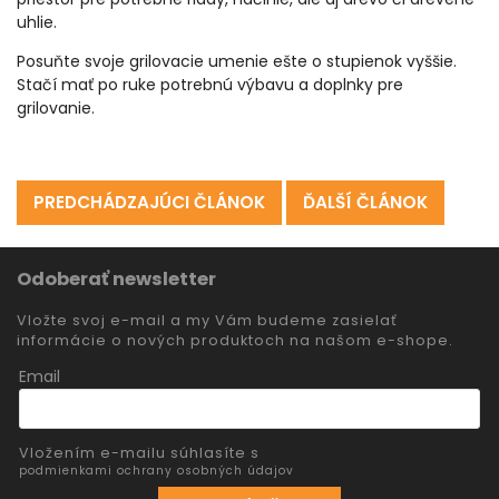
uhlie.
Posuňte svoje grilovacie umenie ešte o stupienok vyššie.
Stačí mať po ruke potrebnú výbavu a doplnky pre
grilovanie.
PREDCHÁDZAJÚCI ČLÁNOK
ĎALŠÍ ČLÁNOK
Odoberať newsletter
Vložte svoj e-mail a my Vám budeme zasielať
informácie o nových produktoch na našom e-shope.
Email
Vložením e-mailu súhlasíte s
podmienkami ochrany osobných údajov