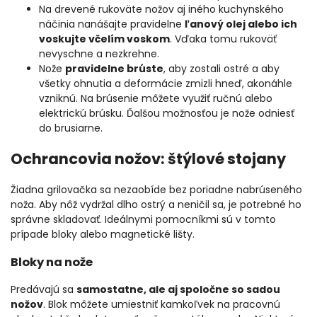
Na drevené rukoväte nožov aj iného kuchynského
náčinia nanášajte pravidelne
ľanový olej alebo ich
voskujte včelím voskom
. Vďaka tomu rukoväť
nevyschne a nezkrehne.
Nože
pravidelne brúste
, aby zostali ostré a aby
všetky ohnutia a deformácie zmizli hneď, akonáhle
vzniknú. Na brúsenie môžete využiť ručnú alebo
elektrickú brúsku. Ďalšou možnosťou je nože odniesť
do brusiarne.
Ochrancovia nožov: štýlové stojany
Žiadna grilovačka sa nezaobíde bez poriadne nabrúseného
noža. Aby nôž vydržal dlho ostrý a neničil sa, je potrebné ho
správne skladovať. Ideálnymi pomocníkmi sú v tomto
prípade bloky alebo magnetické lišty.
Bloky na nože
Predávajú sa
samostatne, ale aj spoločne so sadou
nožov
. Blok môžete umiestniť kamkoľvek na pracovnú