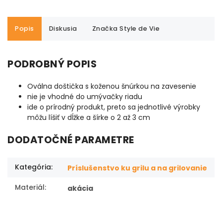
Popis
Diskusia
Značka
Style de Vie
PODROBNÝ POPIS
Oválna doštička s koženou šnúrkou na zavesenie
nie je vhodné do umývačky riadu
ide o prírodný produkt, preto sa jednotlivé výrobky
môžu líšiť v dĺžke a šírke o 2 až 3 cm
DODATOČNÉ PARAMETRE
Kategória
:
Príslušenstvo ku grilu a na grilovanie
Materiál
:
akácia