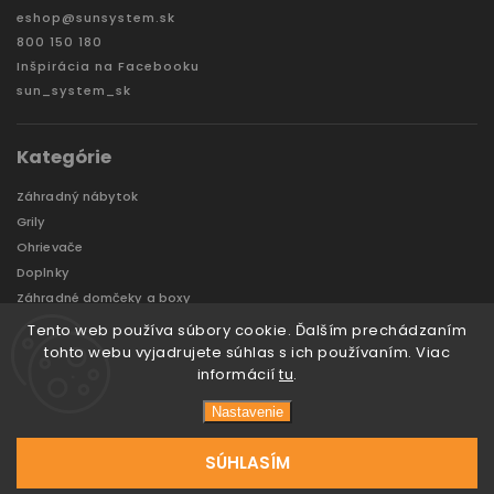
eshop
@
sunsystem.sk
800 150 180
Inšpirácia na Facebooku
sun_system_sk
Kategórie
Záhradný nábytok
Grily
Ohrievače
Doplnky
Záhradné domčeky a boxy
VÝPREDAJ
Tento web používa súbory cookie. Ďalším prechádzaním
Značky
tohto webu vyjadrujete súhlas s ich používaním. Viac
informácií
tu
.
Nastavenie
Copyright 2026
Sun System
. Všetky práva vyhradené.
Vytvořil
Tomáš Hlad
&
techka s.r.o.
SÚHLASÍM
Vytvoril Shoptet