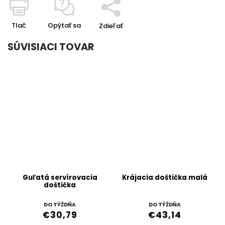
Tlač
Opýtať sa
Zdieľať
SÚVISIACI TOVAR
Guľatá servírovacia
Krájacia doštička malá
doštička
DO TÝŽDŇA
DO TÝŽDŇA
€30,79
€43,14