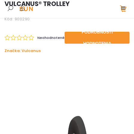
VULCANUS® TROLLEY
Kód:
900290
PODROBNOSTI
Neohodnotené
HODNOTENIA
Značka:
Vulcanus