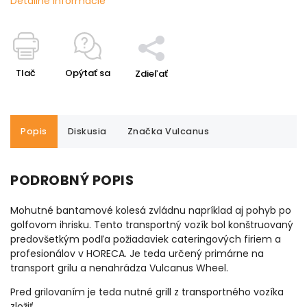
Detailné informácie
Tlač
Opýtať sa
Zdieľať
Popis
Diskusia
Značka
Vulcanus
PODROBNÝ POPIS
Mohutné bantamové kolesá zvládnu napríklad aj pohyb po
golfovom ihrisku. Tento transportný vozík bol konštruovaný
predovšetkým podľa požiadaviek cateringových firiem a
profesionálov v HORECA. Je teda určený primárne na
transport grilu a nenahrádza Vulcanus Wheel.
Pred grilovaním je teda nutné grill z transportného vozíka
zložiť.