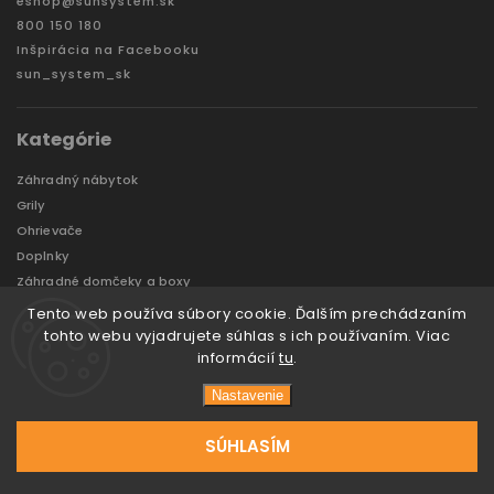
eshop
@
sunsystem.sk
800 150 180
Inšpirácia na Facebooku
sun_system_sk
Kategórie
Záhradný nábytok
Grily
Ohrievače
Doplnky
Záhradné domčeky a boxy
VÝPREDAJ
Tento web používa súbory cookie. Ďalším prechádzaním
Značky
tohto webu vyjadrujete súhlas s ich používaním. Viac
informácií
tu
.
Nastavenie
Copyright 2026
Sun System
. Všetky práva vyhradené.
Vytvořil
Tomáš Hlad
&
techka s.r.o.
SÚHLASÍM
Vytvoril Shoptet