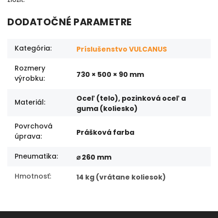
DODATOČNÉ PARAMETRE
Kategória
:
Príslušenstvo VULCANUS
Rozmery
730 × 500 × 90 mm
výrobku
:
Oceľ (telo), pozinková oceľ a
Materiál
:
guma (koliesko)
Povrchová
Prášková farba
úprava
:
Pneumatika
:
⌀ 260 mm
Hmotnosť
:
14 kg (vrátane koliesok)