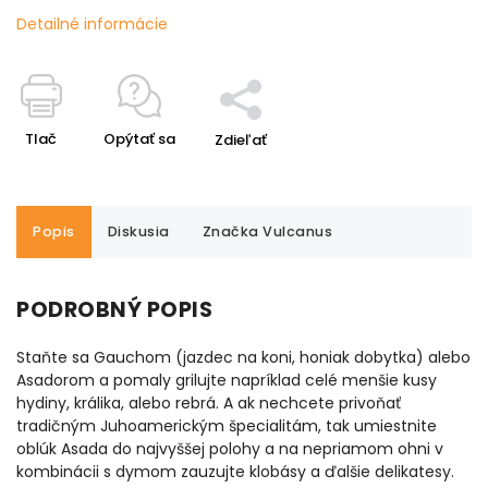
Detailné informácie
Tlač
Opýtať sa
Zdieľať
Popis
Diskusia
Značka
Vulcanus
PODROBNÝ POPIS
Staňte sa Gauchom (jazdec na koni, honiak dobytka) alebo
Asadorom a pomaly grilujte napríklad celé menšie kusy
hydiny, králika, alebo rebrá. A ak nechcete privoňať
tradičným Juhoamerickým špecialitám, tak umiestnite
oblúk Asada do najvyššej polohy a na nepriamom ohni v
kombinácii s dymom zauzujte klobásy a ďalšie delikatesy.