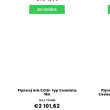
DO KOŠÍKA
Plynový krb COSI- typ Cosivista
Plyn
160
Cosis
DO 2 TÝDNŮ
€2 101,62