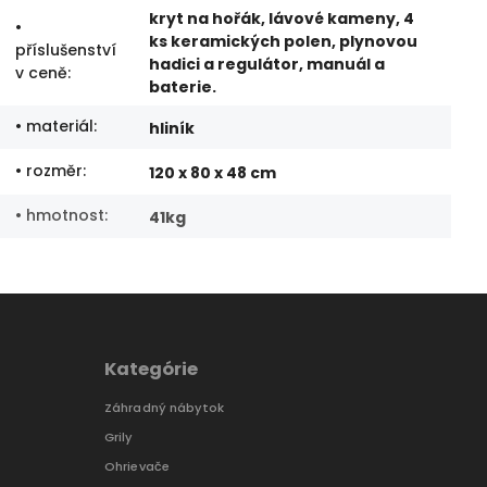
kryt na hořák, lávové kameny, 4
•
ks keramických polen, plynovou
příslušenství
hadici a regulátor, manuál a
v ceně
:
baterie.
• materiál
:
hliník
• rozměr
:
120 x 80 x 48 cm
• hmotnost
:
41kg
Kategórie
Záhradný nábytok
Grily
Ohrievače