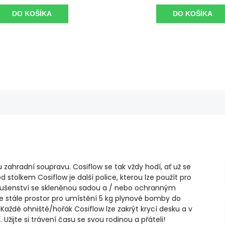
DO KOŠÍKA
DO KOŠÍKA
 zahradní soupravu. Cosiflow se tak vždy hodí, ať už se
stolkem Cosiflow je další police, kterou lze použít pro
říslušenství se skleněnou sadou a / nebo ochranným
je stále prostor pro umístění 5 kg plynové bomby do
 Každé ohniště/hořák Cosiflow lze zakrýt krycí desku a v
 Užijte si trávení času se svou rodinou a přáteli!