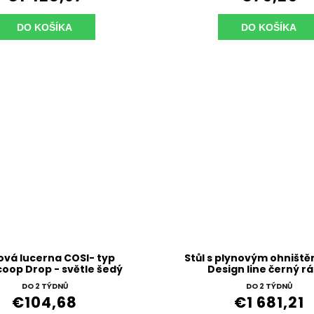
DO KOŠÍKA
DO KOŠÍKA
ová lucerna COSI- typ
Stůl s plynovým ohništ
coop Drop - světle šedý
Design line černý r
keramická deska š
DO 2 TÝDNŮ
DO 2 TÝDNŮ
€104,68
€1 681,21