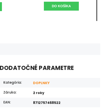
DO KOŠÍKA
DODATOČNÉ PARAMETRE
Kategória
:
DOPLNKY
Záruka
:
2 roky
EAN
:
8712757468522