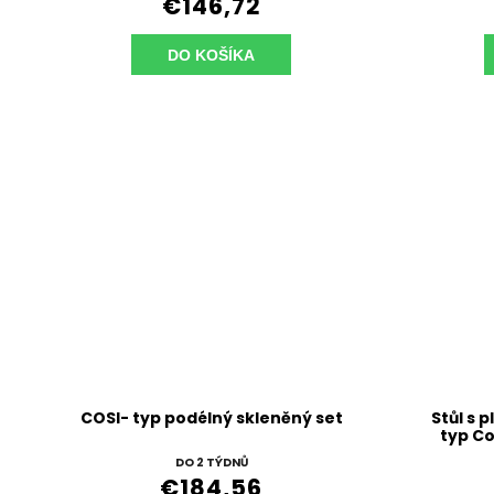
€146,72
DO KOŠÍKA
COSI- typ podélný skleněný set
Stůl s 
typ Co
DO 2 TÝDNŮ
€184,56