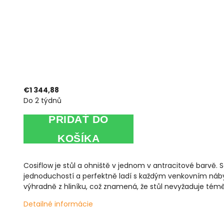
€1 344,88
Do 2 týdnů
PRIDAŤ DO
KOŠÍKA
Cosiflow je stůl a ohniště v jednom v antracitové barvě. 
jednoduchostí a perfektně ladí s každým venkovním náby
výhradně z hliníku, což znamená, že stůl nevyžaduje tém
Detailné informácie