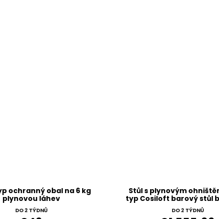
yp ochranný obal na 6 kg
Stůl s plynovým ohništ
plynovou láhev
typ Cosiloft barový stůl b
deska teak
DO 2 TÝDNŮ
DO 2 TÝDNŮ