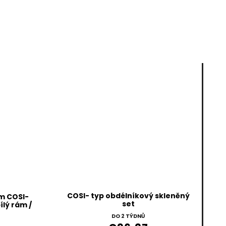
COSI- typ obdélníkový skleněný
ěm COSI-
set
ílý rám /
DO 2 TÝDNŮ