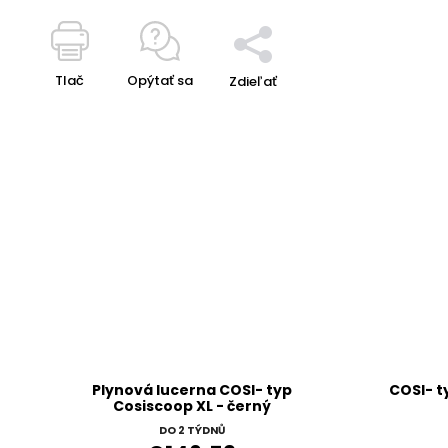
Tlač
Opýtať sa
Zdieľať
Plynová lucerna COSI- typ
COSI- t
Cosiscoop XL - černý
DO 2 TÝDNŮ