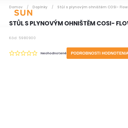
Domov
/
Doplnky
/
Stůl s plynovým ohništěm COSI- Flow
ZÁHRADNÝ NÁBYTOK
STŮL S PLYNOVÝM OHNIŠTĚM COSI- FL
Kód:
5980900
Prihlásenie
Neohodnotené
PODROBNOSTI HODNOTENI