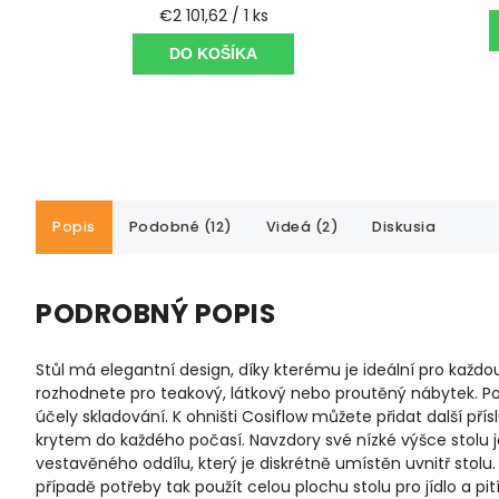
€2 101,62 / 1 ks
DO KOŠÍKA
Popis
Podobné (12)
Videá (2)
Diskusia
PODROBNÝ POPIS
Stůl má elegantní design, díky kterému je ideální pro každou
rozhodnete pro teakový, látkový nebo proutěný nábytek. Pod 
účely skladování. K ohništi Cosiflow můžete přidat další p
krytem do každého počasí. Navzdory své nízké výšce stolu 
vestavěného oddílu, který je diskrétně umístěn uvnitř stolu.
případě potřeby tak použít celou plochu stolu pro jídlo a pití.