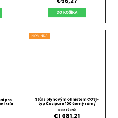
€96,27
DO KOŠÍKA
NOVINKA
Stůl s plynovým ohništěm COSI-
al pro
typ Cosipure 100 černý rám /
ní stůl
černá deska
DO 2 TÝDNŮ
€1 681,21