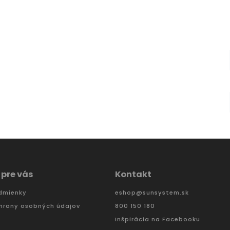
 pre vás
Kontakt
dmienky
eshop
@
sunsystem.sk
hrany osobných údajov
800 150 180
Inšpirácia na Facebooku