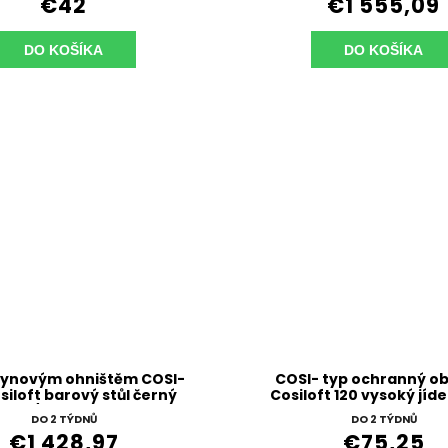
€42
€1 555,09
DO KOŠÍKA
DO KOŠÍKA
plynovým ohništěm COSI-
COSI- typ ochranný ob
siloft barový stůl černý
Cosiloft 120 vysoký jídel
rám / šedá deska
DO 2 TÝDNŮ
DO 2 TÝDNŮ
€1 428,97
€75,25