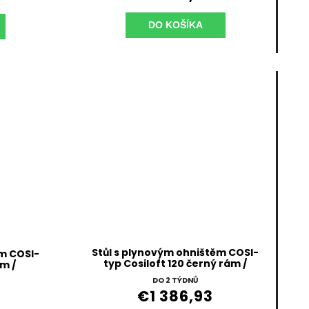
DO KOŠÍKA
Stůl s plynovým ohništěm COSI-
ěm COSI-
typ Cosiloft 120 černý rám /
ám /
černá deska
edá
DO 2 TÝDNŮ
€1 386,93