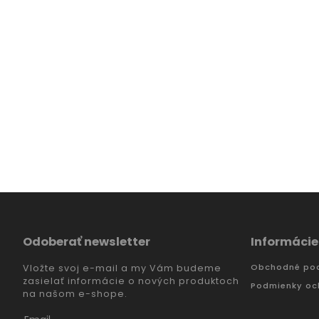
Odoberať newsletter
Informácie
Obchodné po
Vložte svoj e-mail a my Vám budeme
zasielať informácie o nových produktoch
Podmienky oc
na našom e-shope.