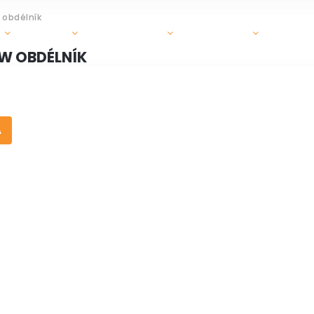
 obdélník
GRILY
OHRIEVAČE
DOPLNKY
ZÁHR
OW OBDÉLNÍK
A