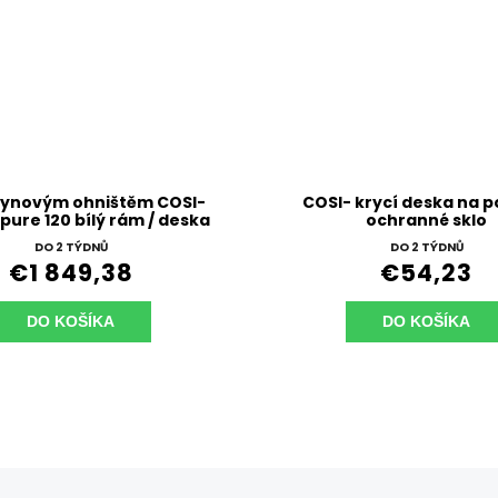
plynovým ohništěm COSI-
COSI- krycí deska na p
pure 120 bílý rám / deska
ochranné sklo
teak
DO 2 TÝDNŮ
DO 2 TÝDNŮ
€1 849,38
€54,23
DO KOŠÍKA
DO KOŠÍKA