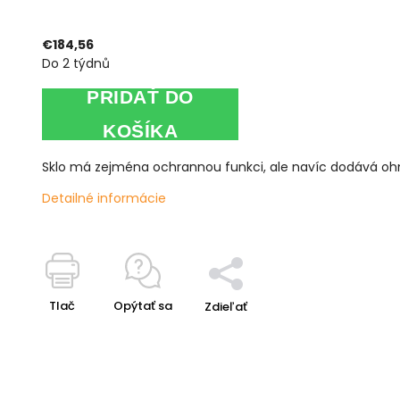
€184,56
Do 2 týdnů
PRIDAŤ DO
KOŠÍKA
Sklo má zejména ochrannou funkci, ale navíc dodává ohniš
Detailné informácie
Tlač
Opýtať sa
Zdieľať