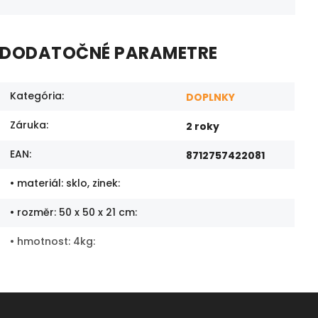
DODATOČNÉ PARAMETRE
Kategória
:
DOPLNKY
Záruka
:
2 roky
EAN
:
8712757422081
• materiál: sklo, zinek
:
• rozměr: 50 x 50 x 21 cm
:
• hmotnost: 4kg
: