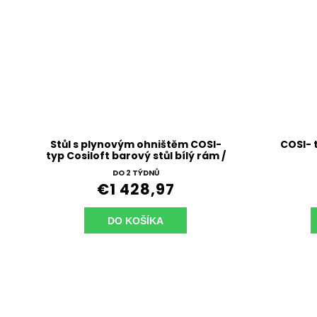
Stůl s plynovým ohništěm COSI-
COSI- 
typ Cosiloft barový stůl bílý rám /
šedá deska
DO 2 TÝDNŮ
€1 428,97
DO KOŠÍKA