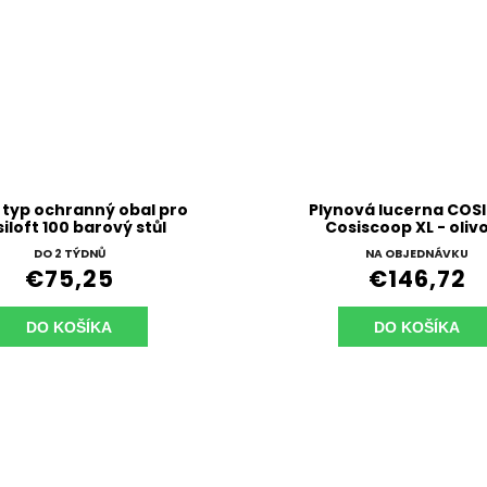
 typ ochranný obal pro
Plynová lucerna COSI
iloft 100 barový stůl
Cosiscoop XL - oliv
DO 2 TÝDNŮ
NA OBJEDNÁVKU
€75,25
€146,72
DO KOŠÍKA
DO KOŠÍKA