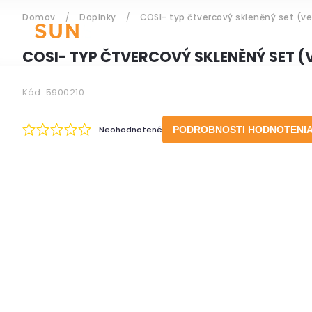
Domov
/
Doplnky
/
COSI- typ čtvercový skleněný set (vel
ZÁHRADNÝ NÁBYTOK
COSI- TYP ČTVERCOVÝ SKLENĚNÝ SET (VE
Kód:
5900210
Prihlásenie
Neohodnotené
PODROBNOSTI HODNOTENI