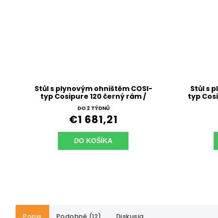
Stůl s plynovým ohništěm COSI-
Stůl s 
typ Cosipure 120 černý rám /
typ Cosi
deska šedá
DO 2 TÝDNŮ
€1 681,21
DO KOŠÍKA
Popis
Podobné (12)
Diskusia