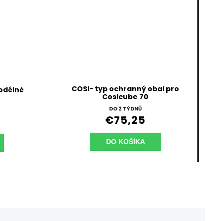
COSI- typ ochranný obal pro
odélné
Cosicube 70
DO 2 TÝDNŮ
€75,25
DO KOŠÍKA