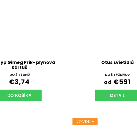
typ Gimeg Prik- plynová
Otus svietidlá
kartuš
DO 2 TÝDNŮ
DO 8 TÝŽDŇOV
€3,74
€591
od
DETAIL
DO KOŠÍKA
NOVINKA