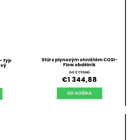
Stůl s plynovým ohništěm COSI-
- typ
Flow obdélník
ový
DO 2 TÝDNŮ
€1 344,88
DO KOŠÍKA