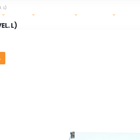
. L)
GRILY
OHRIEVAČE
DOPLNKY
ZÁHR
L. L)
A