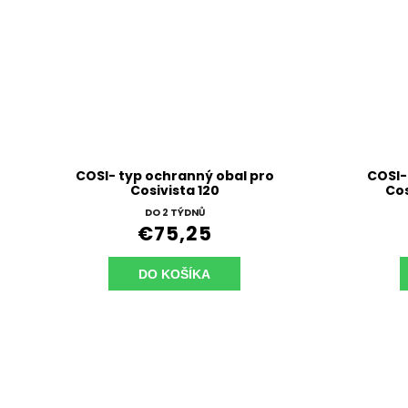
COSI- typ ochranný obal pro
COSI-
Cosivista 120
Cos
DO 2 TÝDNŮ
€75,25
DO KOŠÍKA