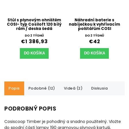
Stůl s plynovým ohništěm
Náhradní baterie s
COSI- typ Cosiloft 120 bílý
nabíječkou k vyhřívacím
rám / deska šedá
polštářům COSI
DO 2 TÝDNŮ
DO 2 TÝDNŮ
€1 386,93
€42
DO KOŠÍKA
DO KOŠÍKA
Popis
Podobné (12)
Videá (2)
Diskusia
PODROBNÝ POPIS
Cosiscoop Timber je pohodlný a snadno použitelný. Vložte
do spodní části lampy 190 gramovou plynová kartuši,