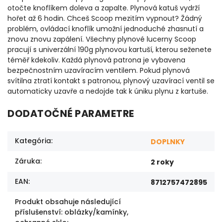
otočte knoflíkem doleva a zapalte. Plynová katuš vydrží
hořet až 6 hodin. Chceš Scoop mezitím vypnout? Žádný
problém, ovládací knoflík umožní jednoduché zhasnutí a
znovu znovu zapálení. Všechny plynové lucerny Scoop
pracují s univerzální 190g plynovou kartuší, kterou seženete
téměř kdekoliv. Každá plynová patrona je vybavena
bezpečnostním uzavíracím ventilem. Pokud plynová
svítilna ztratí kontakt s patronou, plynový uzavírací ventil se
automaticky uzavře a nedojde tak k úniku plynu z kartuše.
DODATOČNÉ PARAMETRE
Kategória
:
DOPLNKY
Záruka
:
2 roky
EAN
:
8712757472895
Produkt obsahuje následující
příslušenství: oblázky/kamínky,