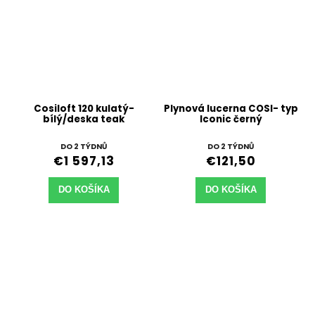
Cosiloft 120 kulatý-
Plynová lucerna COSI- typ
bílý/deska teak
Iconic černý
DO 2 TÝDNŮ
DO 2 TÝDNŮ
€1 597,13
€121,50
DO KOŠÍKA
DO KOŠÍKA