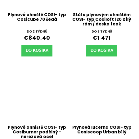
Plynové ohniště COSI- typ
Stůl s plynovým ohništěm
Cosicube 70 šedá
COSI- typ Cosiloft 120 bílý
rám / deska teak
DO 2 TÝDNŮ
DO 2 TÝDNŮ
€840,40
€1 471
DO KOŠÍKA
DO KOŠÍKA
Plynové ohniště COSI- typ
Plynová lucerna COSI- typ
Cosiburner podélný -
Cosiscoop Urban bílý
nerezová ocel