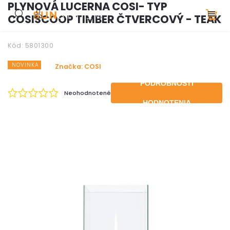
PLYNOVÁ LUCERNA COSI- TYP
COSISCOOP TIMBER ČTVERCOVÝ - TEAK
Kód:
5801300
NOVINKA
Značka:
COSI
PODROBNOSTI
Neohodnotené
HODNOTENIA