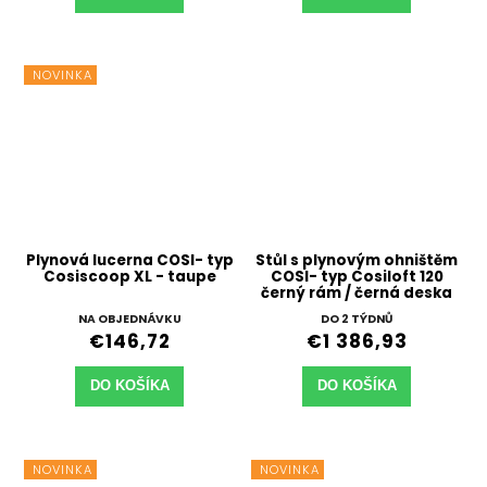
NOVINKA
Plynová lucerna COSI- typ
Stůl s plynovým ohništěm
Cosiscoop XL - taupe
COSI- typ Cosiloft 120
černý rám / černá deska
NA OBJEDNÁVKU
DO 2 TÝDNŮ
€146,72
€1 386,93
DO KOŠÍKA
DO KOŠÍKA
NOVINKA
NOVINKA