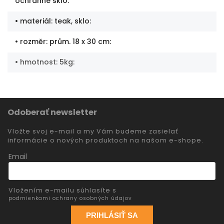
ochranné sklo
:
• materiál: teak, sklo
:
• rozměr: prům. 18 x 30 cm
:
• hmotnost: 5kg
:
Odoberať newsletter
Vložte svoj e-mail a my Vám budeme zasielať
informácie o nových produktoch na našom e-shope.
Email
Vložením e-mailu súhlasíte s
podmienkami ochrany osobných údajov
PRIHLÁSIŤ SA