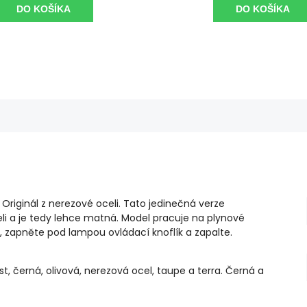
DO KOŠÍKA
DO KOŠÍKA
Originál z nerezové oceli. Tato jedinečná verze
li a je tedy lehce matná. Model pracuje na plynové
, zapněte pod lampou ovládací knoflík a zapalte.
st, černá, olivová, nerezová ocel, taupe a terra. Černá a