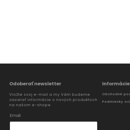
Odoberať newsletter
Informácie
Obchodné po
Vložte svoj e-mail a my Vám budeme
zasielať informácie o nových produktoch
Podmienky oc
na našom e-shope.
Email