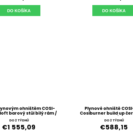
DO KOŠÍKA
DO KOŠÍKA
plynovým ohništěm COSI-
Plynové ohniště COSI
loft barový stůl bílý rám /
Cosiburner build up čer
deska teak
skla)
DO 2 TÝDNŮ
DO 2 TÝDNŮ
€1 555,09
€588,15