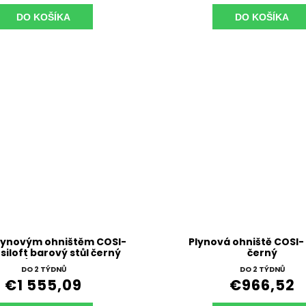
DO KOŠÍKA
DO KOŠÍKA
plynovým ohništěm COSI-
Plynová ohniště COSI
siloft barový stůl černý
černý
rám / deska teak
DO 2 TÝDNŮ
DO 2 TÝDNŮ
€1 555,09
€966,52