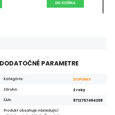
DO KOŠÍKA
DODATOČNÉ PARAMETRE
Kategória
:
DOPLNKY
Záruka
:
2 roky
EAN
:
8712757464258
Produkt obsahuje následující