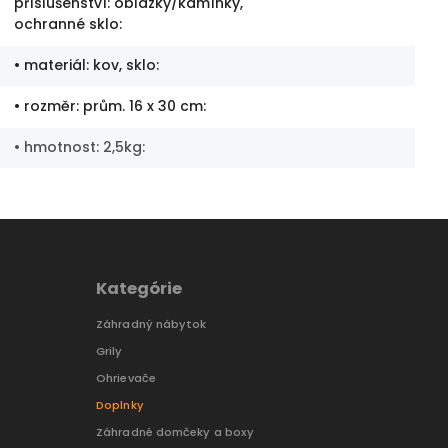
příslušenství: oblázky/kamínky,
ochranné sklo
:
• materiál: kov, sklo
:
• rozměr: prům. 16 x 30 cm
:
• hmotnost: 2,5kg
:
Kategórie
Záhradný nábytok
Grily
Ohrievače
Doplnky
Záhradné domčeky a boxy