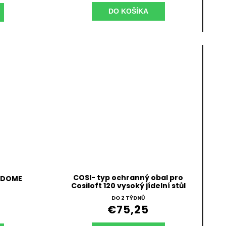
DO KOŠÍKA
COSI- typ ochranný obal pro
- DOME
Cosiloft 120 vysoký jídelní stůl
DO 2 TÝDNŮ
€75,25