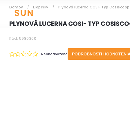
Domov
/
Doplnky
/
Plynová lucerna COSI- typ Cosiscoop 
ZÁHRADNÝ NÁBYTOK
PLYNOVÁ LUCERNA COSI- TYP COSISCO
Kód:
5980360
Prihlásenie
Neohodnotené
PODROBNOSTI HODNOTENI