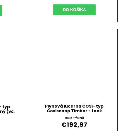
DO KOŠÍKA
Plynová lucerna COSI- typ
- typ
Cosiscoop Timber - teak
ný (vč.
DO 2 TÝDNŮ
€192,97