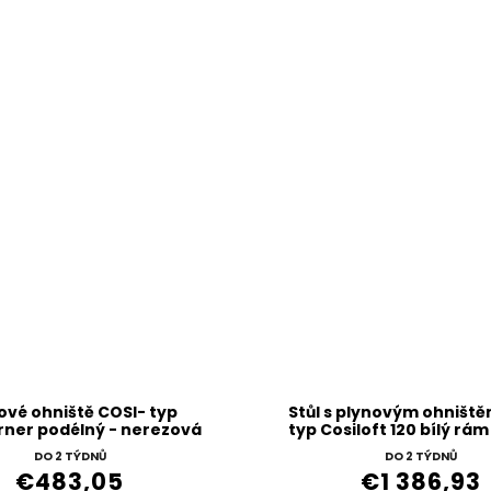
ové ohniště COSI- typ
Stůl s plynovým ohništ
rner podélný - nerezová
typ Cosiloft 120 bílý rám
ocel
šedá
DO 2 TÝDNŮ
DO 2 TÝDNŮ
€483,05
€1 386,93