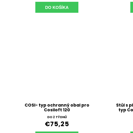
DO KOŠÍKA
COSI- typ ochranný obal pro
Stůl s 
Cosiloft 120
typ Co
DO 2 TÝDNŮ
€75,25