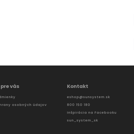
 pre vás
Kontakt
dmienky
eshop
@
sunsystem.sk
hrany osobných údajov
800 150 180
Inšpirácia na Facebooku
sun_system_sk