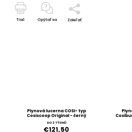
Tlač
Opýtať sa
Zdieľať
Plynová lucerna COSI- typ
Plyn
Cosiscoop Original - černý
Cosibu
DO 2 TÝDNŮ
€121,50