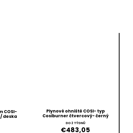
Plynové ohniště COSI- typ
ěm COSI-
Cosiburner čtvercový- černý
 / deska
DO 2 TÝDNŮ
€483,05