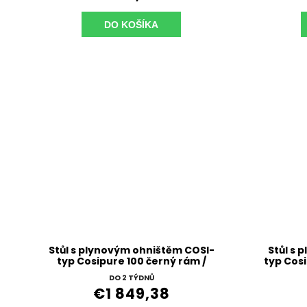
DO KOŠÍKA
Stůl s plynovým ohništěm COSI-
Stůl s 
typ Cosipure 100 černý rám /
typ Cosi
deska teak
DO 2 TÝDNŮ
€1 849,38