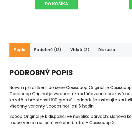
DO KOŠÍKA
Popis
Podobné (12)
Videá (2)
Diskusia
PODROBNÝ POPIS
Novým přírůstkem do série Cosiscoop Original je Cosiscoop 
Cosiscoop Original je vyrobena z kartáčované nerezové oce
kazetě o hmotnosti 190 gramů. Jednoduše instalujte kartuši
Všechny varianty Scoops hoří asi 6 hodin.
Scoop Original je k dispozici ve několika barvách; slonová ko
taupe verze má ještě velkého bratra - Cosiscoop XL.