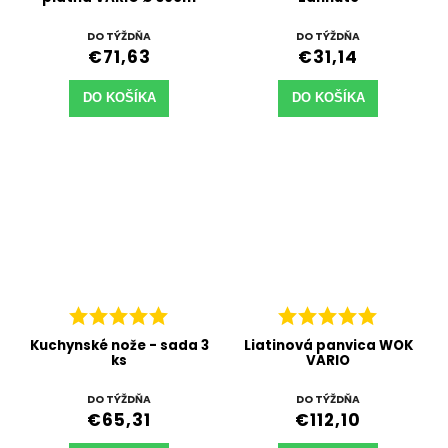
DO TÝŽDŇA
DO TÝŽDŇA
€71,63
€31,14
DO KOŠÍKA
DO KOŠÍKA
Kuchynské nože - sada 3
Liatinová panvica WOK
ks
VARIO
DO TÝŽDŇA
DO TÝŽDŇA
€65,31
€112,10