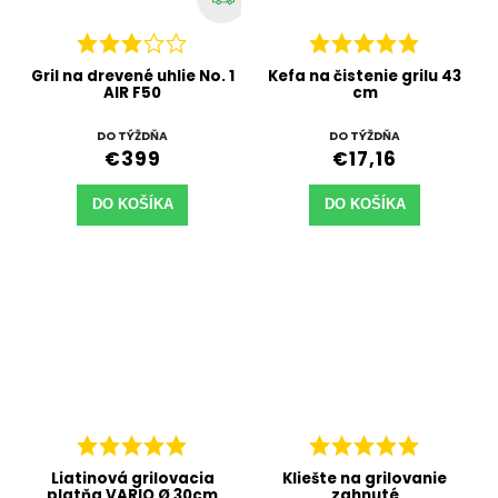
Gril na drevené uhlie No. 1
Kefa na čistenie grilu 43
AIR F50
cm
DO TÝŽDŇA
DO TÝŽDŇA
€399
€17,16
DO KOŠÍKA
DO KOŠÍKA
Liatinová grilovacia
Kliešte na grilovanie
platňa VARIO Ø 30cm
zahnuté