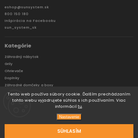
eshop
@
sunsystem.sk
800 150 180
Inšpirácia na Facebooku
sun_system_sk
Kategórie
Záhradný nábytok
Grily
Ohrievače
Doplnky
Záhradné domčeky a boxy
VÝPREDAJ
Tento web používa súbory cookie. Ďalším prechádzaním
Značky
tohto webu vyjadrujete súhlas s ich používaním. Viac
informácií
tu
.
Nastavenie
Copyright 2026
Sun System
. Všetky práva vyhradené.
Vytvořil
Tomáš Hlad
&
techka s.r.o.
SÚHLASÍM
Vytvoril Shoptet