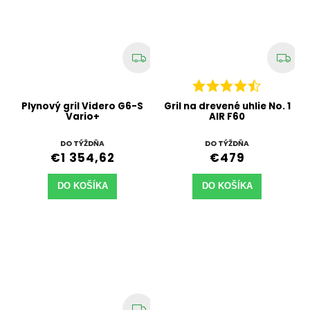
Plynový gril Videro G6-S
Gril na drevené uhlie No. 1
Vario+
AIR F60
DO TÝŽDŇA
DO TÝŽDŇA
€1 354,62
€479
DO KOŠÍKA
DO KOŠÍKA