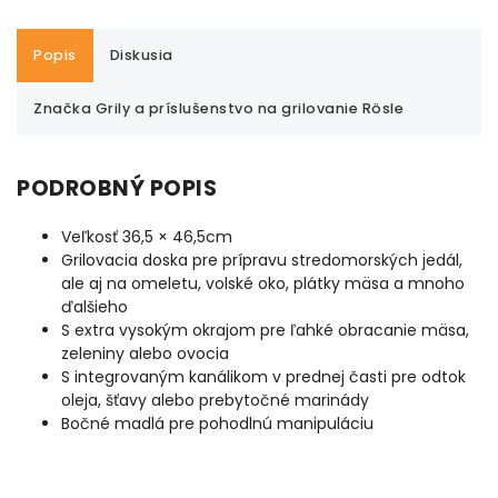
Popis
Diskusia
Značka
Grily a príslušenstvo na grilovanie Rösle
PODROBNÝ POPIS
Veľkosť 36,5 × 46,5cm
Grilovacia doska pre prípravu stredomorských jedál,
ale aj na omeletu, volské oko, plátky mäsa a mnoho
ďalšieho
S extra vysokým okrajom pre ľahké obracanie mäsa,
zeleniny alebo ovocia
S integrovaným kanálikom v prednej časti pre odtok
oleja, šťavy alebo prebytočné marinády
Bočné madlá pre pohodlnú manipuláciu