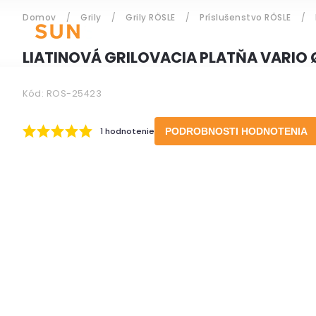
Domov
/
Grily
/
Grily RÖSLE
/
Príslušenstvo RÖSLE
/
ZÁHRADNÝ NÁBYTOK
LIATINOVÁ GRILOVACIA PLATŇA VARIO
Kód:
ROS-25423
Prihlásenie
1 hodnotenie
PODROBNOSTI HODNOTENIA