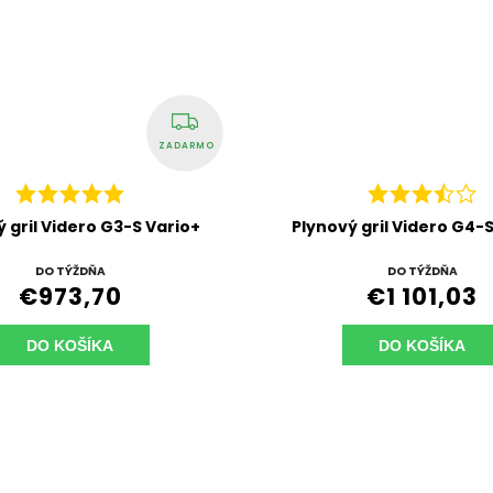
ZADARMO
 gril Videro G3-S Vario+
Plynový gril Videro G4-
DO TÝŽDŇA
DO TÝŽDŇA
€973,70
€1 101,03
DO KOŠÍKA
DO KOŠÍKA