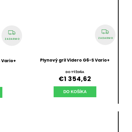
ZADARMO
ZADARMO
Plynový gril Videro G6-S Vario+
S Vario+
DO TÝŽDŇA
€1 354,62
DO KOŠÍKA