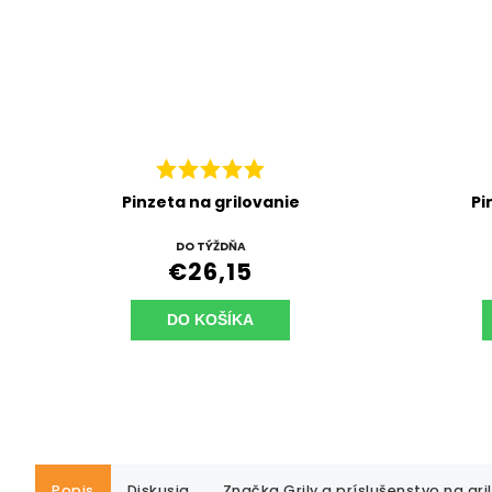
Pinzeta na grilovanie
Pi
DO TÝŽDŇA
€26,15
DO KOŠÍKA
Popis
Diskusia
Značka
Grily a príslušenstvo na gri