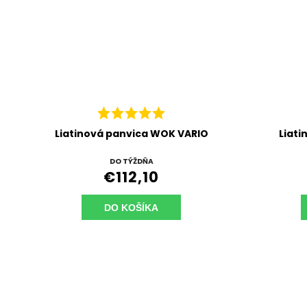
Liatinová panvica WOK VARIO
Liati
DO TÝŽDŇA
€112,10
DO KOŠÍKA