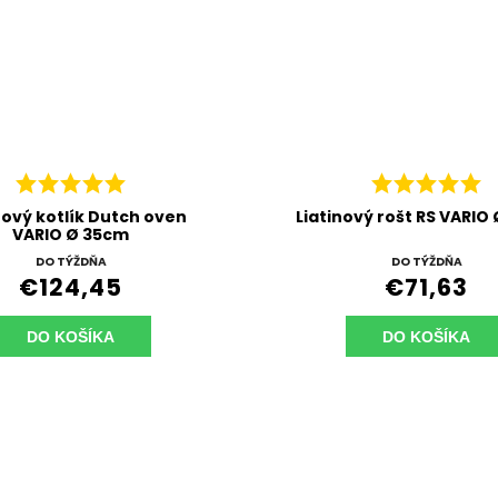
nový kotlík Dutch oven
Liatinový rošt RS VARIO
VARIO Ø 35cm
DO TÝŽDŇA
DO TÝŽDŇA
€124,45
€71,63
DO KOŠÍKA
DO KOŠÍKA