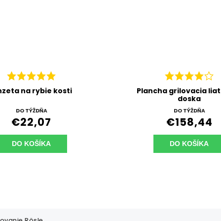
nzeta na rybie kosti
Plancha grilovacia lia
doska
DO TÝŽDŇA
DO TÝŽDŇA
€22,07
€158,44
DO KOŠÍKA
DO KOŠÍKA
lovanie Rösle