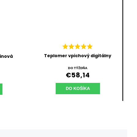
Teplomer vpichový digitálny
tinová
DO TÝŽDŇA
€58,14
DO KOŠÍKA