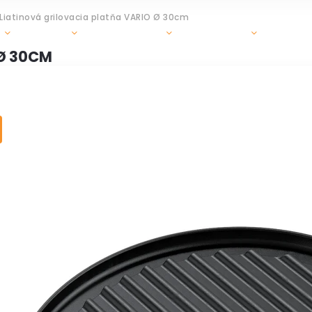
Liatinová grilovacia platňa VARIO Ø 30cm
GRILY
OHRIEVAČE
DOPLNKY
ZÁHR
 Ø 30CM