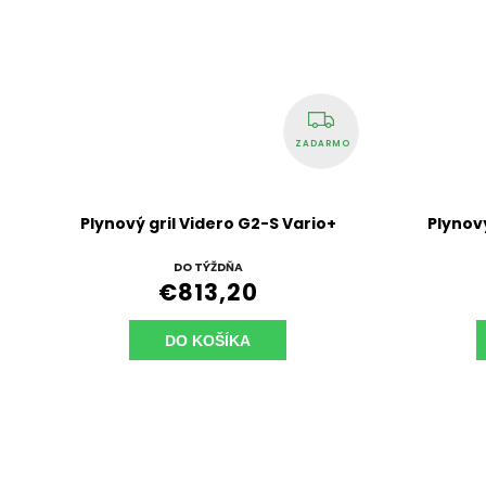
ZADARMO
Plynový gril Videro G2-S Vario+
Plynový
DO TÝŽDŇA
€813,20
DO KOŠÍKA