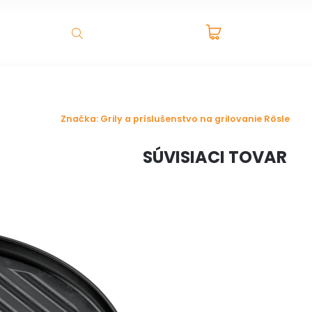
PRÁZDNY
ADNÉ DOMČEKY A BOXY
VÝPREDAJ
NOVINKY
K
HĽADAŤ
KOŠÍK
Značka:
Grily a príslušenstvo na grilovanie Rösle
SÚVISIACI TOVAR