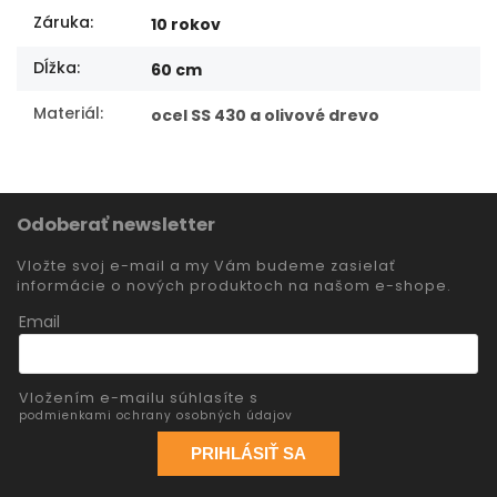
Záruka
:
10 rokov
Dĺžka
:
60 cm
Materiál
:
ocel SS 430 a olivové drevo
Odoberať newsletter
Vložte svoj e-mail a my Vám budeme zasielať
informácie o nových produktoch na našom e-shope.
Email
Vložením e-mailu súhlasíte s
podmienkami ochrany osobných údajov
PRIHLÁSIŤ SA