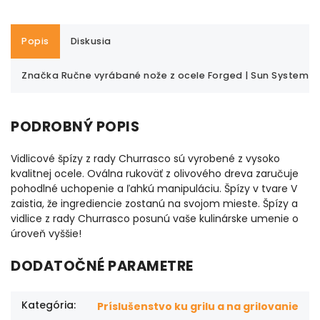
Popis
Diskusia
Značka
Ručne vyrábané nože z ocele Forged | Sun System
PODROBNÝ POPIS
Vidlicové špízy z rady Churrasco
sú vyrobené z vysoko
kvalitnej
ocele. Oválna rukoväť z olivového
dreva zaručuje
pohodlné uchopenie
a ľahkú manipuláciu. Špízy
v tvare V
zaistia, že ingrediencie
zostanú na svojom mieste. Špízy
a
vidlice z rady Churrasco
posunú vaše kulinárske umenie
o
úroveň vyššie!
DODATOČNÉ PARAMETRE
Kategória
:
Príslušenstvo ku grilu a na grilovanie