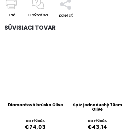
Tlač
Opýtať sa
Zdieľať
SÚVISIACI TOVAR
Diamantová brúska Olive
Špíz jednoduchý 70cm
Olive
DO TÝŽDŇA
DO TÝŽDŇA
€74,03
€43,14