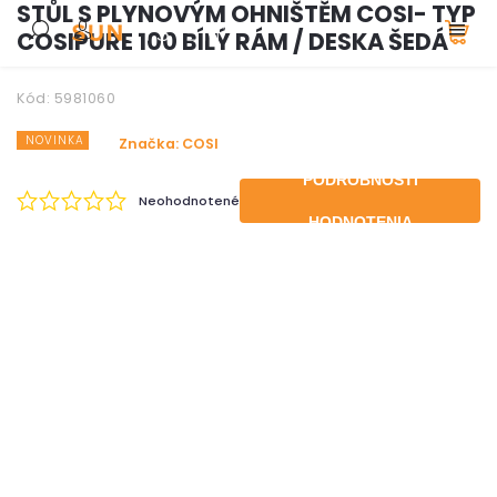
STŮL S PLYNOVÝM OHNIŠTĚM COSI- TYP
COSIPURE 100 BÍLÝ RÁM / DESKA ŠEDÁ
Kód:
5981060
NOVINKA
Značka:
COSI
PODROBNOSTI
Neohodnotené
HODNOTENIA