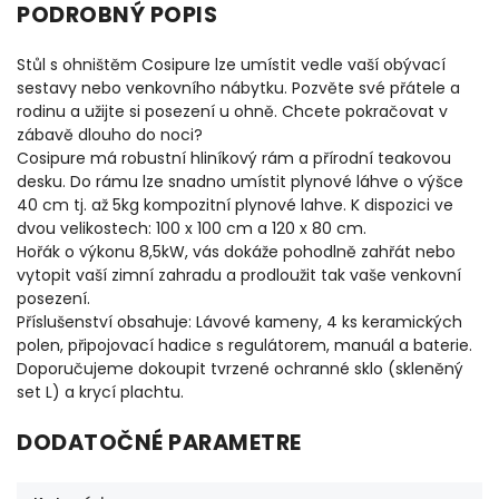
PODROBNÝ POPIS
Stůl s ohništěm Cosipure lze umístit vedle vaší obývací
sestavy nebo venkovního nábytku. Pozvěte své přátele a
rodinu a užijte si posezení u ohně. Chcete pokračovat v
zábavě dlouho do noci?
Cosipure má robustní hliníkový rám a přírodní teakovou
desku. Do rámu lze snadno umístit plynové láhve o výšce
40 cm tj. až 5kg kompozitní plynové lahve. K dispozici ve
dvou velikostech: 100 x 100 cm a 120 x 80 cm.
Hořák o výkonu 8,5kW, vás dokáže pohodlně zahřát nebo
vytopit vaší zimní zahradu a prodloužit tak vaše venkovní
posezení.
Příslušenství obsahuje: Lávové kameny, 4 ks keramických
polen, připojovací hadice s regulátorem, manuál a baterie.
Doporučujeme dokoupit tvrzené ochranné sklo (skleněný
set L) a krycí plachtu.
DODATOČNÉ PARAMETRE