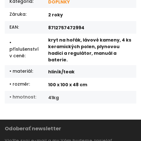
Kategória
:
DOPLNKY
Záruka
:
2 roky
EAN
:
8712757472994
kryt na hořák, lávové kameny, 4 ks
•
keramických polen, plynovou
příslušenství
hadici a regulátor, manuál a
v ceně
:
baterie.
• materiál
:
hliník/teak
• rozměr
:
100 x 100 x 48 cm
• hmotnost
:
41kg
Odoberať newsletter
Vložte svoj e-mail a my Vám budeme zasielať