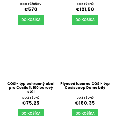
DO 8 TÝŽDŇOV
DO 2 TÝDNŮ
€570
€121,50
DO KOŠÍKA
DO KOŠÍKA
COSI- typ ochranný obal
Plynová lucerna COSI- typ
pro Cosiloft 100 barový
Cosiscoop Dome bílý
stůl
DO 2 TÝDNŮ
DO 2 TÝDNŮ
€75,25
€180,35
DO KOŠÍKA
DO KOŠÍKA