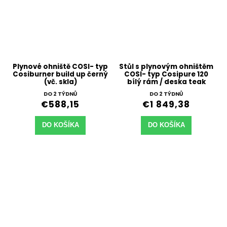
Plynové ohniště COSI- typ
Stůl s plynovým ohništěm
Cosiburner build up černý
COSI- typ Cosipure 120
(vč. skla)
bílý rám / deska teak
DO 2 TÝDNŮ
DO 2 TÝDNŮ
€588,15
€1 849,38
DO KOŠÍKA
DO KOŠÍKA