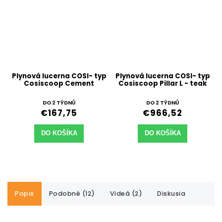
Plynová lucerna COSI- typ
Plynová lucerna COSI- typ
Cosiscoop Cement
Cosiscoop Pillar L - teak
DO 2 TÝDNŮ
DO 2 TÝDNŮ
€167,75
€966,52
DO KOŠÍKA
DO KOŠÍKA
Popis
Podobné (12)
Videá (2)
Diskusia