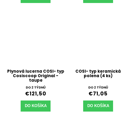
Plynová lucerna COSI- typ
COSI- typ keramická
Cosiscoop Original -
polena (4 ks)
taupe
DO 2 TÝDNŮ
DO 2 TÝDNŮ
€121,50
€71,05
DO KOŠÍKA
DO KOŠÍKA