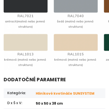
DODATOČNÉ PARAMETRE
Kategória
:
Hliníkové kvetináče SUNSYSTEM
D x Š x V
:
50 x 50 x 38 cm