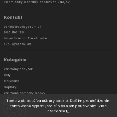
Podmienky ochrany osobných údajov
Kontakt
eshop
@
sunsystem.sk
800 150 180
Inšpirácia na Facebooku
sun_system_sk
Kategórie
Záhradný nábytok
Grily
Ohrievače
Doplnky
Záhradné domčeky a boxy
VÝPREDAJ
Tento web používa súbory cookie. Ďalším prechádzaním
Značky
tohto webu vyjadrujete súhlas s ich používaním. Viac
informácií
tu
.