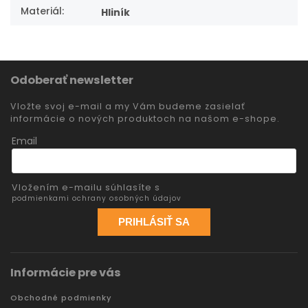
Materiál
:
Hliník
Odoberať newsletter
Vložte svoj e-mail a my Vám budeme zasielať
informácie o nových produktoch na našom e-shope.
Email
Vložením e-mailu súhlasíte s
podmienkami ochrany osobných údajov
PRIHLÁSIŤ SA
Informácie pre vás
Obchodné podmienky