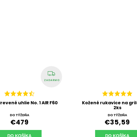
ZADARMO
drevené uhlie No. 1 AIR F60
Kožené rukavice na gri
2ks
DO TÝŽDŇA
DO TÝŽDŇA
€479
€35,59
DO KOŠÍKA
DO KOŠÍKA