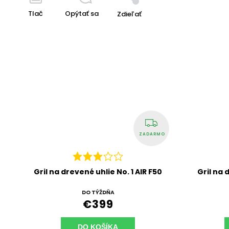
Tlač
Opýtať sa
Zdieľať
ZADARMO
Gril na drevené uhlie No. 1 AIR F50
Gril na 
DO TÝŽDŇA
€399
DO KOŠÍKA