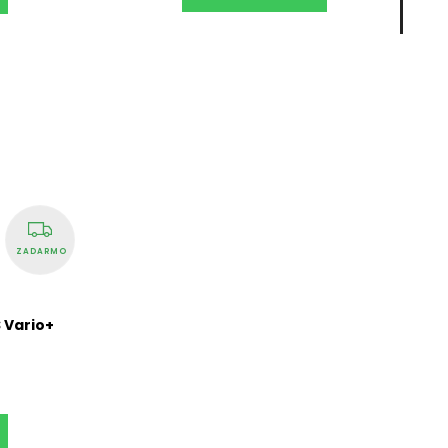
ZADARMO
S Vario+