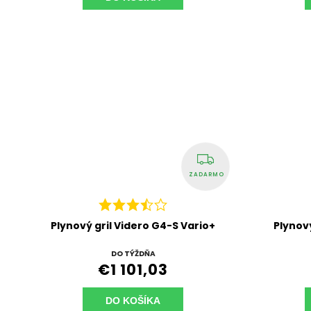
ZADARMO
Plynový gril Videro G4-S Vario+
Plynový
DO TÝŽDŇA
€1 101,03
DO KOŠÍKA