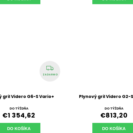
ZADARMO
 gril Videro G6-S Vario+
Plynový gril Videro G2-
DO TÝŽDŇA
DO TÝŽDŇA
€1 354,62
€813,20
DO KOŠÍKA
DO KOŠÍKA