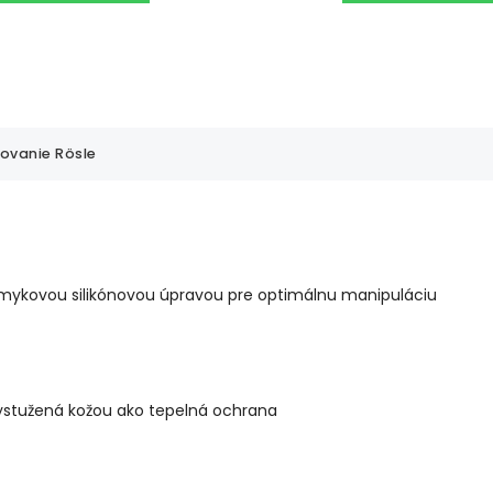
lovanie Rösle
šmykovou silikónovou úpravou pre optimálnu manipuláciu
stužená kožou ako tepelná ochrana