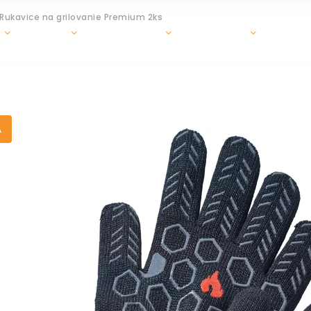
Rukavice na grilovanie Premium 2ks
GRILY
OHRIEVAČE
DOPLNKY
ZÁHR
A