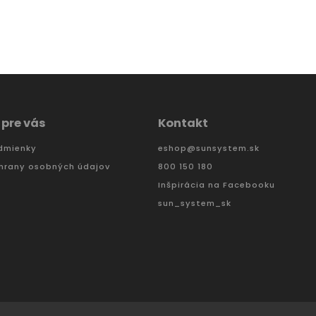
 pre vás
Kontakt
dmienky
eshop
@
sunsystem.sk
hrany osobných údajov
800 150 180
Inšpirácia na Facebooku
sun_system_sk