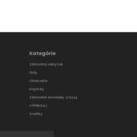
Kategórie
Záhradný nábytok
Grily
Ohrievače
Doplnky
Záhradné domčeky a boxy
VÝPREDAJ
Značky