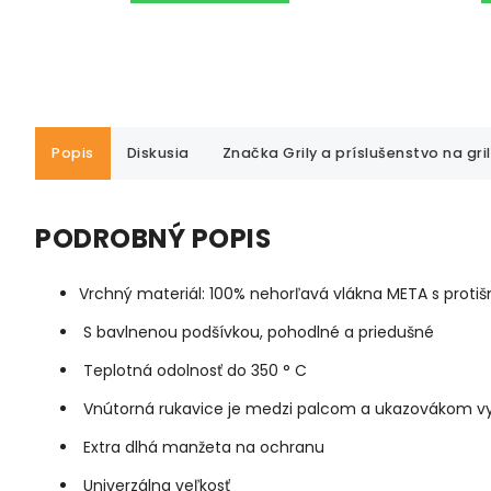
Popis
Diskusia
Značka
Grily a príslušenstvo na gri
PODROBNÝ POPIS
Vrchný materiál: 100% nehorľavá vlákna META s proti
S bavlnenou podšívkou, pohodlné a priedušné
Teplotná odolnosť do 350 ° C
Vnútorná rukavice je medzi palcom a ukazovákom vy
Extra dlhá manžeta na ochranu
Univerzálna veľkosť