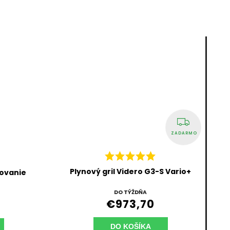
ZADARMO
Plynový gril Videro G3-S Vario+
lovanie
DO TÝŽDŇA
€973,70
DO KOŠÍKA