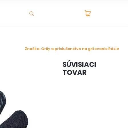
PRÁZDNY
ADNÉ DOMČEKY A BOXY
VÝPREDAJ
NOVINKY
K
HĽADAŤ
KOŠÍK
Značka:
Grily a príslušenstvo na grilovanie Rösle
SÚVISIACI
TOVAR