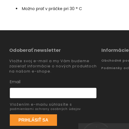
Možno prať v práčke pri 30 ° C
Odoberať newsletter
Informácie
Obchodné po
Vložte svoj e-mail a my Vám budeme
zasielať informácie o nových produktoch
Podmienky oc
na našom e-shope.
Email
Vložením e-mailu súhlasíte s
podmienkami ochrany osobných údajov
PRIHLÁSIŤ SA