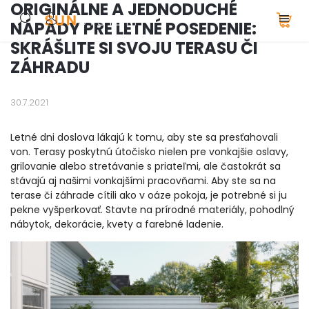
ORIGINÁLNE A JEDNODUCHÉ
NÁPADY PRE LETNÉ POSEDENIE:
SKRÁŠLITE SI SVOJU TERASU ČI
ZÁHRADU
30.7.2021
Letné dni doslova lákajú k tomu, aby ste sa presťahovali
von. Terasy poskytnú útočisko nielen pre vonkajšie oslavy,
grilovanie alebo stretávanie s priateľmi, ale častokrát sa
stávajú aj našimi vonkajšími pracovňami. Aby ste sa na
terase či záhrade cítili ako v oáze pokoja, je potrebné si ju
pekne vyšperkovať. Stavte na prírodné materiály, pohodlný
nábytok, dekorácie, kvety a farebné ladenie.