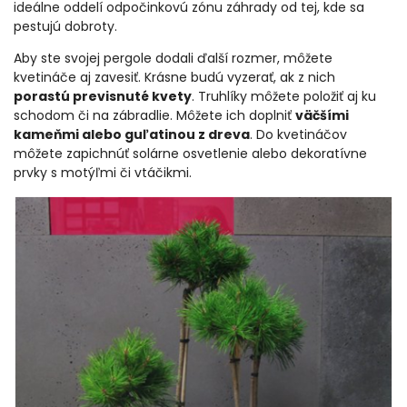
ideálne oddelí odpočinkovú zónu záhrady od tej, kde sa
pestujú dobroty.
Aby ste svojej pergole dodali ďalší rozmer, môžete
kvetináče aj zavesiť. Krásne budú vyzerať, ak z nich
porastú previsnuté kvety
. Truhlíky môžete položiť aj ku
schodom či na zábradlie. Môžete ich doplniť
väčšími
kameňmi alebo guľatinou z dreva
. Do kvetináčov
môžete zapichnúť solárne osvetlenie alebo dekoratívne
prvky s motýľmi či vtáčikmi.