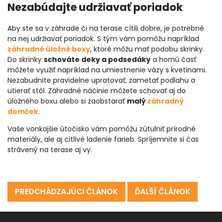
Nezabúdajte udržiavať poriadok
Aby ste sa v záhrade či na terase cítili dobre, je potrebné
na nej udržiavať poriadok. S tým vám pomôžu napríklad
záhradné úložné boxy
, ktoré môžu mať podobu skrinky.
Do skrinky
schováte deky a podsedáky
a hornú časť
môžete využiť napríklad na umiestnenie vázy s kvetinami.
Nezabudnite pravidelne upratovať, zametať podlahu a
utierať stôl. Záhradné náčinie môžete schovať aj do
úložného boxu alebo si zaobstarať
malý
záhradný
domček
.
Vaše vonkajšie útočisko vám pomôžu zútulniť prírodné
materiály, ale aj citlivé ladenie farieb. Spríjemnite si čas
strávený na terase aj vy.
PREDCHÁDZAJÚCI ČLÁNOK
ĎALŠÍ ČLÁNOK