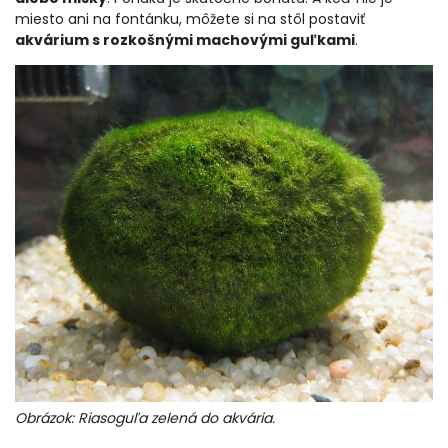
miesto ani na fontánku, môžete si na stôl postaviť
akvárium s rozkošnými machovými guľkami
.
Obrázok: Riasoguľa zelená do akvária.