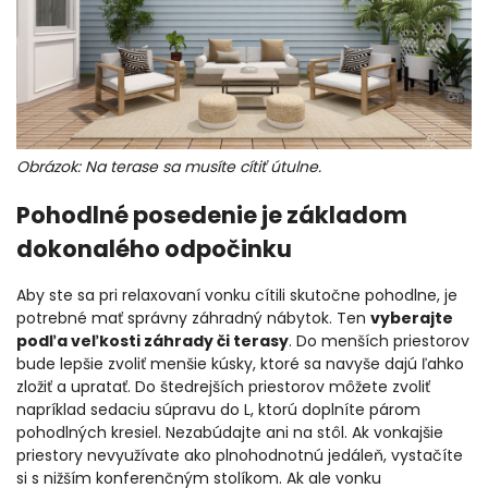
Obrázok: Na terase sa musíte cítiť útulne.
Pohodlné posedenie je základom
dokonalého odpočinku
Aby ste sa pri relaxovaní vonku cítili skutočne pohodlne, je
potrebné mať správny záhradný nábytok. Ten
vyberajte
podľa veľkosti záhrady či terasy
. Do menších priestorov
bude lepšie zvoliť menšie kúsky, ktoré sa navyše dajú ľahko
zložiť a upratať. Do štedrejších priestorov môžete zvoliť
napríklad sedaciu súpravu do L, ktorú doplníte párom
pohodlných kresiel. Nezabúdajte ani na stôl. Ak vonkajšie
priestory nevyužívate ako plnohodnotnú jedáleň, vystačíte
si s nižším konferenčným stolíkom. Ak ale vonku