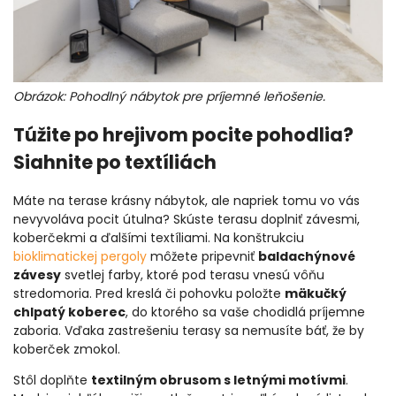
Obrázok: Pohodlný nábytok pre príjemné leňošenie.
Túžite po hrejivom pocite pohodlia?
Siahnite po textíliách
Máte na terase krásny nábytok, ale napriek tomu vo vás
nevyvoláva pocit útulna? Skúste terasu doplniť závesmi,
koberčekmi a ďalšími textíliami. Na konštrukciu
bioklimatickej pergoly
môžete pripevniť
baldachýnové
závesy
svetlej farby, ktoré pod terasu vnesú vôňu
stredomoria. Pred kreslá či pohovku položte
mäkučký
chlpatý koberec
, do ktorého sa vaše chodidlá príjemne
zaboria. Vďaka zastrešeniu terasy sa nemusíte báť, že by
koberček zmokol.
Stôl doplňte
textilným obrusom s letnými motívmi
.