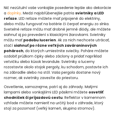
Nič nezútulní vaše vonkajšie posedenie lepšie ako dekorácie
a
doplnky
. Medzi najobľúbenejšie patria
svietniky a LED
reťaze
. LED reťaze môžete mať pripojené do elektriny,
alebo môžu fungovať na batérie či čerpať energiu zo slnka.
Svetelné reťaze môžu mať drobné jemné diódy, ale môžete
siahnuť aj po prevedení s klasickými žiarovkami. Svietniky
môžu mať
podobu lucerien
. Ak za nich nechcete utrácať,
stačí
siahnuť po rôzne veľkých zaváraninových
pohároch
, do ktorých umiestnite sviečky. Poháre môžete
ozdobiť prúžkom čipky alebo záclony a pridať napríklad
vetvičku alebo kúsok levandule. Svietniky a lucerny
rozostavte okolo stojok pergoly, ku schodom, postavte ich
na zábradlie alebo na stôl. Vaša pergola dostane nový
rozmer, ak svietniky zavesíte do priestoru.
Osvetlenie, samozrejme, patrí aj do záhrady. Malými
lampami alebo vonkajšími LED pásikmi môžete
osvetliť
chodníček či príjazdovú cestu
. Reflektor v kamennom
vzhľade môžete namieriť na určitý bod v záhrade, ktorý
stojí za pozornosť (veľký kameň, skupina stromov).