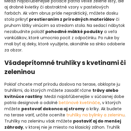
Medzi najobľúbenejšie potlače patria veľké zelené listy, ale
aj drobné kvietky či abstraktné vzory v pastelových
farbách. Ak vám obrus príde nepraktický, môžete dosku
stola prikryť
prestieraním z prírodných materiálov
či
pruhom látky vinúcim sa stredom stola. Na sedací nábytok
nezabudnite položiť
pohodlné mäkké podušky
a veľa
vankúšikov, ktoré umocnia pocit z odpočinku. Po ruke by
mali byť aj deky, ktoré využijete, akonáhle sa slnko odoberie
za obzor.
Všadeprítomné truhlíky s kvetinami či
zeleninou
Pokiaľ chcete mať prírodu doslova na terase, obklopte ju
truhlíkmi, do ktorých môžete zasadiť rôzne
trávy alebo
kvitnúce rastliny
. Medzi najobľúbenejšie v súčasnej dobe
patria designové a odolné
betónové kvetináče
, v ktorých
môžete
pestovať dokonca aj stromy
a kríky. Ak budete
na terase variť, určite oceníte
truhlíky na bylinky a zeleninu
.
Truhlíky na zeleninu však môžete
postaviť aj do menšej
záhrady
, v ktorej nie je miesto na klasický záhon. Truhlík