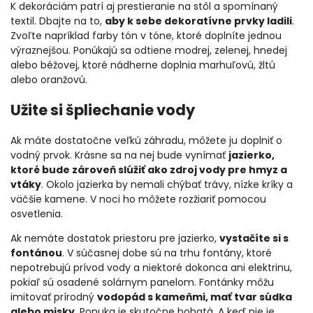
K dekoráciám patrí aj prestieranie na stôl a spomínaný
textil. Dbajte na to,
aby k sebe dekoratívne prvky ladili
.
Zvoľte napríklad farby tón v tóne, ktoré doplníte jednou
výraznejšou. Ponúkajú sa odtiene modrej, zelenej, hnedej
alebo béžovej, ktoré nádherne doplnia marhuľovú, žltú
alebo oranžovú.
Užite si špliechanie vody
Ak máte dostatočne veľkú záhradu, môžete ju doplniť o
vodný prvok. Krásne sa na nej bude vynímať
jazierko,
ktoré bude zároveň slúžiť ako zdroj vody pre hmyz a
vtáky
. Okolo jazierka by nemali chýbať trávy, nízke kríky a
väčšie kamene. V noci ho môžete rozžiariť pomocou
osvetlenia.
Ak nemáte dostatok priestoru pre jazierko,
vystačíte si s
fontánou
. V súčasnej dobe sú na trhu fontány, ktoré
nepotrebujú prívod vody a niektoré dokonca ani elektrinu,
pokiaľ sú osadené solárnym panelom. Fontánky môžu
imitovať prírodný
vodopád s kameňmi, mať tvar súdka
alebo misky
. Ponuka je skutočne bohatá. A keď nie je