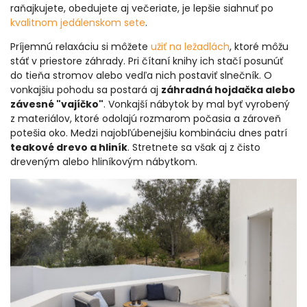
raňajkujete, obedujete aj večeriate, je lepšie siahnuť po
kvalitnom jedálenskom sete
.
Príjemnú relaxáciu si môžete
užiť na ležadlách
, ktoré môžu
stáť v priestore záhrady. Pri čítaní knihy ich stačí posunúť
do tieňa stromov alebo vedľa nich postaviť slnečník. O
vonkajšiu pohodu sa postará aj
záhradná hojdačka alebo
závesné "vajíčko"
. Vonkajší nábytok by mal byť vyrobený
z materiálov, ktoré odolajú rozmarom počasia a zároveň
potešia oko. Medzi najobľúbenejšiu kombináciu dnes patrí
teakové drevo a hliník
. Stretnete sa však aj z čisto
dreveným alebo hliníkovým nábytkom.