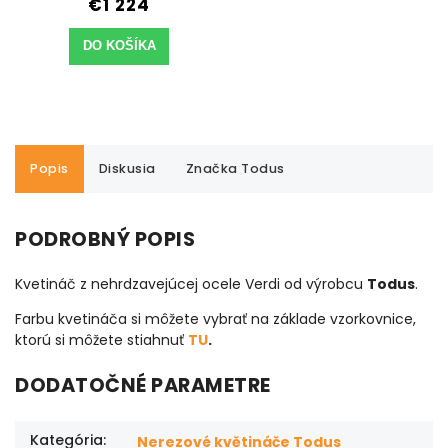
€1 224
DO KOŠÍKA
Popis
Diskusia
Značka
Todus
PODROBNÝ POPIS
Kvetináč z nehrdzavejúcej ocele Verdi od výrobcu
Todus
.
Farbu kvetináča si môžete vybrať na základe vzorkovnice,
ktorú si môžete stiahnuť
TU
.
DODATOČNÉ PARAMETRE
Kategória
:
Nerezové květináče Todus