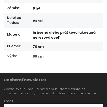
Záruka
:
5 let
Kolekce
Verdi
Todus
:
brúsená alebo práškovo lakovaná
Materiál
:
nerezová oceľ
Priemer
:
70 cm
Výška
:
65 cm
Odoberať newsletter
Vložte svoj e-mail a my Vám budeme zasielať
informácie o nových produktoch na našom e-shope.
Email