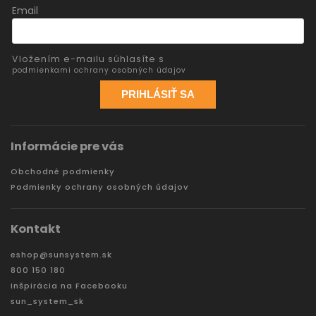
Email
Vložením e-mailu súhlasíte s
podmienkami ochrany osobných údajov
PRIHLÁSIŤ SA
Informácie pre vás
Obchodné podmienky
Podmienky ochrany osobných údajov
Kontakt
eshop
@
sunsystem.sk
800 150 180
Inšpirácia na Facebooku
sun_system_sk