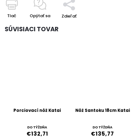
Tlač
Opýtať sa
Zdieľať
SÚVISIACI TOVAR
Porciovací nôž Katai
Nôž Santoku 18cm Katai
DO TÝŽDŇA
DO TÝŽDŇA
€132,71
€135,77