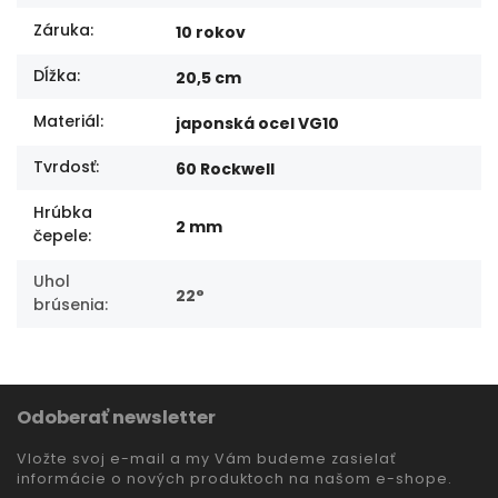
Záruka
:
10 rokov
Dĺžka
:
20,5 cm
Materiál
:
japonská ocel VG10
Tvrdosť
:
60 Rockwell
Hrúbka
2 mm
čepele
:
Uhol
22°
brúsenia
:
Odoberať newsletter
Vložte svoj e-mail a my Vám budeme zasielať
informácie o nových produktoch na našom e-shope.