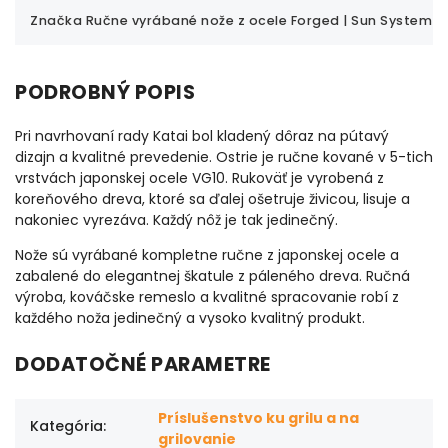
Značka
Ručne vyrábané nože z ocele Forged | Sun System
PODROBNÝ POPIS
Pri navrhovaní rady Katai bol
kladený dôraz na pútavý
dizajn
a kvalitné prevedenie. Ostrie je ručne
kované v 5-tich
vrstvách japonskej
ocele VG10. Rukoväť je vyrobená
z
koreňového dreva, ktoré sa
ďalej ošetruje živicou, lisuje
a
nakoniec vyrezáva. Každý nôž je
tak jedinečný.
Nože sú vyrábané
kompletne ručne z japonskej ocele
a
zabalené do elegantnej škatule
z páleného dreva. Ručná
výroba,
kováčske remeslo a kvalitné
spracovanie robí z
každého noža
jedinečný a vysoko kvalitný produkt.
DODATOČNÉ PARAMETRE
Príslušenstvo ku grilu a na
Kategória
:
grilovanie