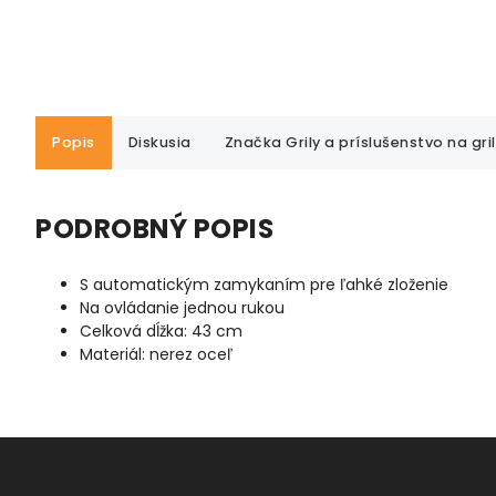
Popis
Diskusia
Značka
Grily a príslušenstvo na gri
PODROBNÝ POPIS
S automatickým zamykaním pre ľahké zloženie
Na ovládanie jednou rukou
Celková dĺžka: 43 cm
Materiál: nerez oceľ