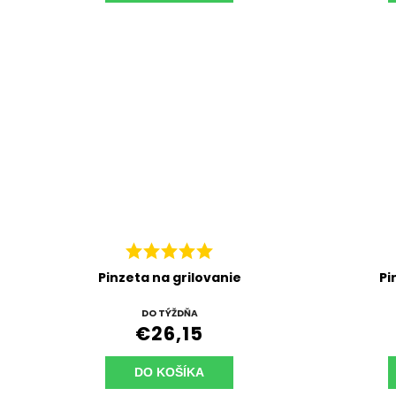
Pinzeta na grilovanie
Pi
DO TÝŽDŇA
€26,15
DO KOŠÍKA