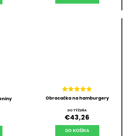
Obracačka na hamburgery
leniny
DO TÝŽDŇA
€43,26
DO KOŠÍKA