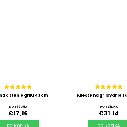
na čistenie grilu 43 cm
Kliešte na grilovanie 
DO TÝŽDŇA
DO TÝŽDŇA
€17,16
€31,14
DO KOŠÍKA
DO KOŠÍKA