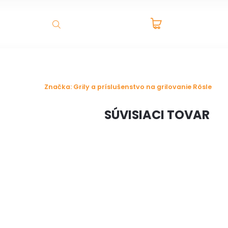
PRÁZDNY
ADNÉ DOMČEKY A BOXY
VÝPREDAJ
NOVINKY
K
HĽADAŤ
KOŠÍK
Značka:
Grily a príslušenstvo na grilovanie Rösle
SÚVISIACI TOVAR