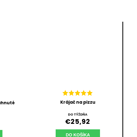
Krájač na pizzu
zahnuté
DO TÝŽDŇA
€25,92
DO KOŠÍKA