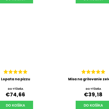
Lopata na pizzu
Misa na grilovanie ze
DO TÝŽDŇA
DO TÝŽDŇA
€74,66
€39,18
DO KOŠÍKA
DO KOŠÍKA