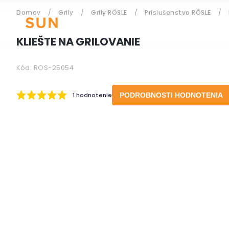
Domov
/
Grily
/
Grily RÖSLE
/
Príslušenstvo RÖSLE
/
ZÁHRADNÝ NÁBYTOK
KLIEŠTE NA GRILOVANIE
Kód:
ROS-25054
Prihlásenie
1 hodnotenie
PODROBNOSTI HODNOTENIA