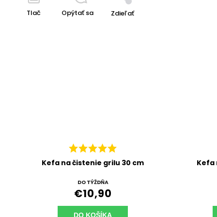
Tlač
Opýtať sa
Zdieľať
Kefa na čistenie grilu 30 cm
Kefa 
DO TÝŽDŇA
€10,90
DO KOŠÍKA