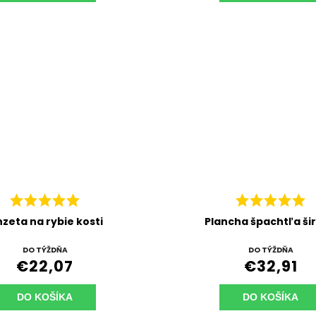
nzeta na rybie kosti
Plancha špachtľa ši
DO TÝŽDŇA
DO TÝŽDŇA
€22,07
€32,91
DO KOŠÍKA
DO KOŠÍKA