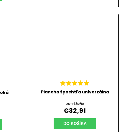
Plancha špachtľa univerzálna
roká
DO TÝŽDŇA
€32,91
DO KOŠÍKA