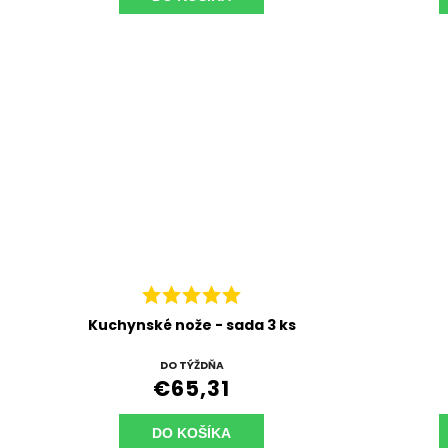
Kuchynské nože - sada 3 ks
DO TÝŽDŇA
€65,31
DO KOŠÍKA