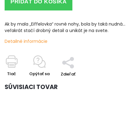
PRIDAŤ DO KOŠÍKA
Ak by mala „Eiffelovka“ rovné nohy, bola by taká nudná…
veľakrát stačí drobný detail a unikát je na svete.
Detailné informácie
Tlač
Opýtať sa
Zdieľať
SÚVISIACI TOVAR