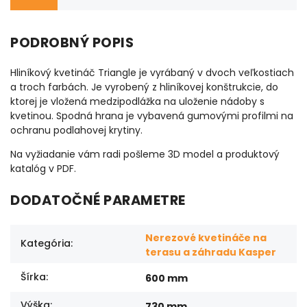
PODROBNÝ POPIS
Hliníkový kvetináč Triangle je vyrábaný v dvoch veľkostiach
a troch farbách. Je vyrobený z hliníkovej konštrukcie, do
ktorej je vložená medzipodlážka na uloženie nádoby s
kvetinou. Spodná hrana je vybavená gumovými profilmi na
ochranu podlahovej krytiny.
Na vyžiadanie vám radi pošleme 3D model a produktový
katalóg v PDF.
DODATOČNÉ PARAMETRE
Nerezové kvetináče na
Kategória
:
terasu a záhradu Kasper
Šírka
:
600 mm
Výška
:
730 mm