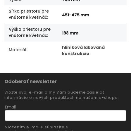
Šírka priestoru pre
451-475 mm
vnútorné kvetináč
:
Výška priestoru pre
198 mm
vnútorné kvetináč
:
hliníková lakovaná
Materiál
:
konštrukcia
Odoberať newsletter
Vložte svoj e-mail a my Vám budeme zasielať
informácie o nových produktoch na našom e-shope.
Email
Vložením e-mailu súhlasíte s