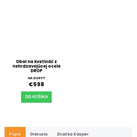
Obal na kvetináč z
nehrdzavejúcej ocele
DROP
NA DOPYT
€598
DO KOŠÍKA
Popis
Diskusia
Značka
Kasper