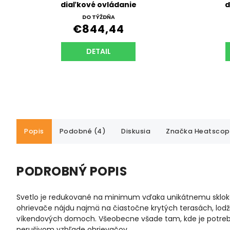
diaľkové ovládanie
d
DO TÝŽDŇA
€844,44
DETAIL
Popis
Podobné (4)
Diskusia
Značka
Heatscop
PODROBNÝ POPIS
Svetlo je redukované na minimum vďaka unikátnemu sklok
ohrievače nájdu najmä na čiastočne krytých terasách, lodž
víkendových domoch. Všeobecne všade tam, kde je potrebné
nerušivom vzhľade ohrievačov.