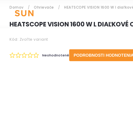
Domov
/
Ohrievače
/
HEATSCOPE VISION 1600 W l diaľkov
ZÁHRADNÝ NÁBYTOK
HEATSCOPE VISION 1600 W L DIAĽKOVÉ
Kód:
Zvoľte variant
Prihlásenie
Neohodnotené
PODROBNOSTI HODNOTENI