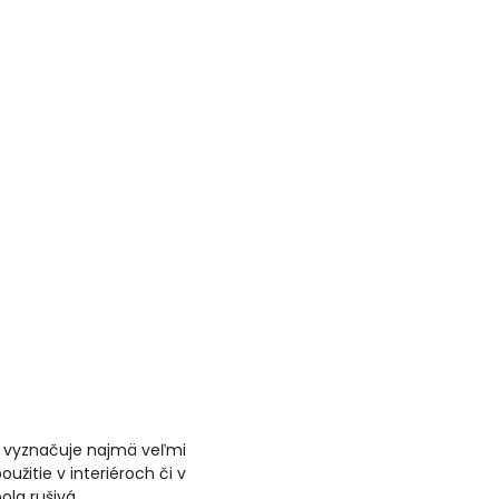
 vyznačuje najmä veľmi
itie v interiéroch či v
ola rušivá.