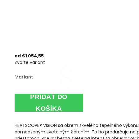
od
€1 054,55
Zvoľte variant
Variant
PRIDAŤ DO
KOŠÍKA
HEATSCOPE® VISION sa okrem skvelého tepelného výkonu
obmedzeným svetelným žiarením. To ho predurčuje na použ
priestoroch, kde by bežná svetelná intenzita ohrievačov b