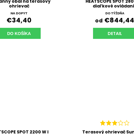
anný obal na terasový
HEATSCOPE SPOT 2800
ohrievač
diaľkové ovládan
NA DOPYT
DO TÝŽDŇA
€34,40
€844,4
od
DETAIL
DO KOŠÍKA
TSCOPE SPOT 2200 W l
Terasový ohrievač S