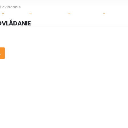
é ovládanie
GRILY
OHRIEVAČE
DOPLNKY
ZÁHR
 OVLÁDANIE
A