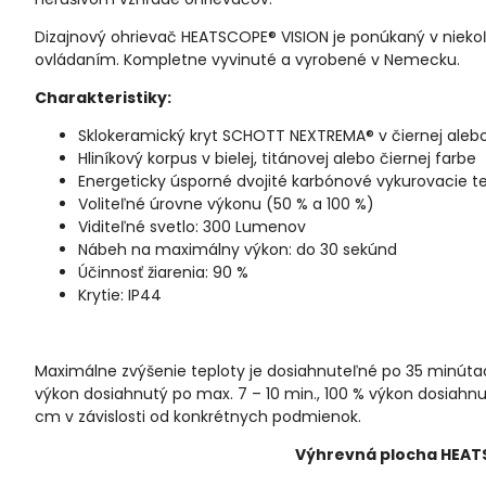
Dizajnový ohrievač HEATSCOPE® VISION je ponúkaný v niek
ovládaním. Kompletne vyvinuté a vyrobené v Nemecku.
Charakteristiky:
Sklokeramický kryt SCHOTT NEXTREMA® v čiernej alebo 
Hliníkový korpus v bielej, titánovej alebo čiernej farbe
Energeticky úsporné dvojité karbónové vykurovacie t
Voliteľné úrovne výkonu (50 % a 100 %)
Viditeľné svetlo: 300 Lumenov
Nábeh na maximálny výkon: do 30 sekúnd
Účinnosť žiarenia: 90 %
Krytie: IP44
Maximálne zvýšenie teploty je dosiahnuteľné po 35 minútach
výkon dosiahnutý po max. 7 – 10 min., 100 % výkon dosiah
cm v závislosti od konkrétnych podmienok.
Výhrevná plocha HEATS