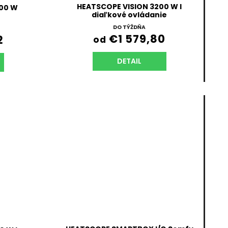
HEATSCOPE VISION 3200 W l
200 W
diaľkové ovládanie
DO TÝŽDŇA
€1 579,80
2
od
DETAIL