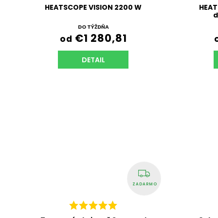
HEATSCOPE VISION 2200 W
HEAT
d
DO TÝŽDŇA
€1 280,81
od
DETAIL
ZADARMO