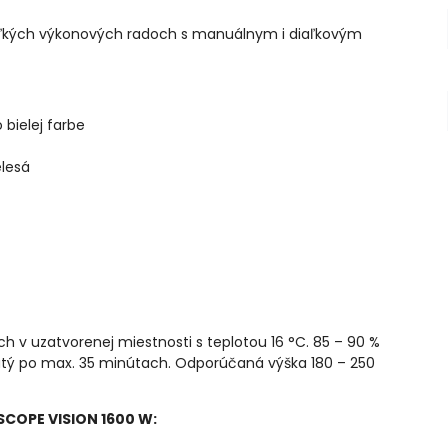
oľkých výkonových radoch s manuálnym i diaľkovým
bielej farbe
elesá
 v uzatvorenej miestnosti s teplotou 16 °C. 85 – 90 %
nutý po max. 35 minútach. Odporúčaná výška 180 – 250
COPE VISION 1600 W: