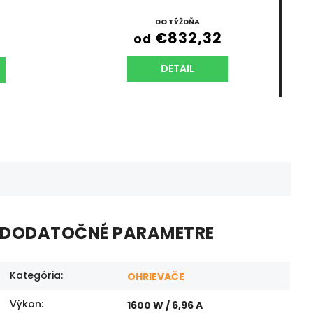
DO TÝŽDŇA
€832,32
od
DETAIL
DODATOČNÉ PARAMETRE
Kategória
:
OHRIEVAČE
Výkon
:
1600 W / 6,96 A