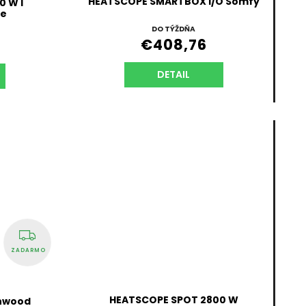
HEATSCOPE SMARTBOX I/O Somfy
 W l
ie
DO TÝŽDŇA
€408,76
4
DETAIL
ZADARMO
HEATSCOPE SPOT 2800 W
unwood