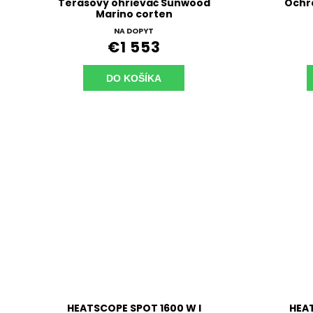
Terasový ohrievač Sunwood
Ochr
Marino corten
NA DOPYT
€1 553
DO KOŠÍKA
HEATSCOPE SPOT 1600 W l
HEA