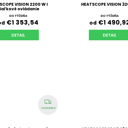
SCOPE VISION 2200 W l
HEATSCOPE VISION 3
iaľkové ovládanie
DO TÝŽDŇA
DO TÝŽDŇA
€1 353,54
€1 490,9
od
od
DETAIL
DETAIL
ZADARMO