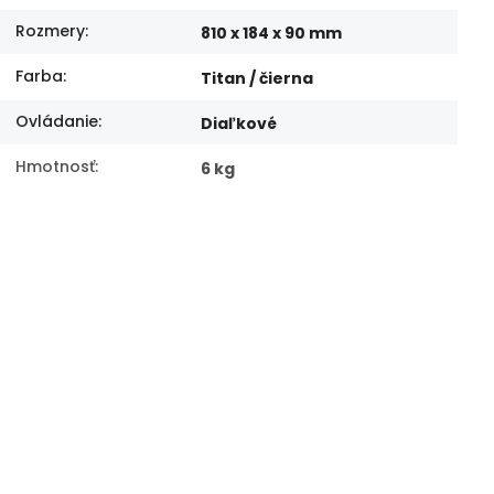
Rozmery
:
810 x 184 x 90 mm
Farba
:
Titan / čierna
Ovládanie
:
Diaľkové
Hmotnosť
:
6 kg