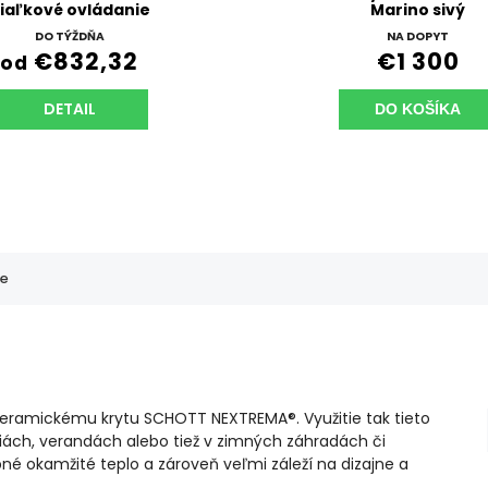
iaľkové ovládanie
Marino sivý
DO TÝŽDŇA
NA DOPYT
€832,32
€1 300
od
DETAIL
DO KOŠÍKA
e
eramickému krytu SCHOTT NEXTREMA®. Využitie tak tieto
iách, verandách alebo tiež v zimných záhradách či
 okamžité teplo a zároveň veľmi záleží na dizajne a