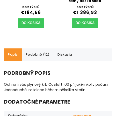
rám / deska šedá
DO 2 TÝDNŮ
DO 2 TÝDNŮ
€184,56
€1 386,93
DO KOŠÍKA
DO KOŠÍKA
Popis
Podobné (12)
Diskusia
PODROBNÝ POPIS
Ochrání váš plynový krb Cosiloft 100 při jakémkoliv počasí.
Jednoduchá instalace během několika vteřin.
DODATOČNÉ PARAMETRE
Kategória
: