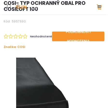
COSI- TYP OCHRANNÝ OBAL PRO
COSILOFT 100
Kód:
5957690
PODROBNOSTI
Neohodnotené
HODNOTENIA
Značka:
COSI