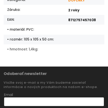
DOPLNKY
Záruka
:
2 roky
EAN
:
8712757457038
• materiál: PVC
:
• rozměr: 105 x 105 x 50 cm
:
• hmotnost: 1,4kg
:
Odoberať newsletter
Vložte svoj e-mail a my Vám budeme zasielať
informácie o nových produktoch na našom e-shope.
Email