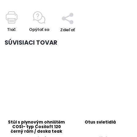
Tlač
Opýtať sa
Zdieľať
SÚVISIACI TOVAR
Stůl s plynovým ohništěm
Otus svietidlá
COSI- typ Cosiloft 120
černý rám / deska teak