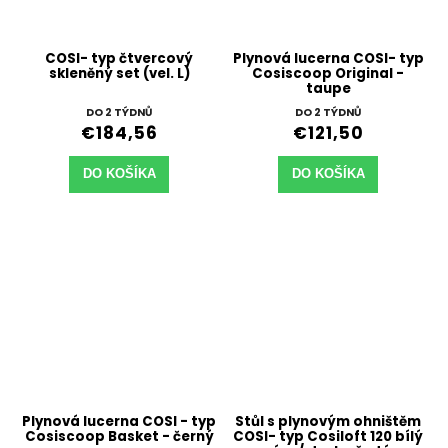
COSI- typ čtvercový
Plynová lucerna COSI- typ
skleněný set (vel. L)
Cosiscoop Original -
taupe
DO 2 TÝDNŮ
DO 2 TÝDNŮ
€184,56
€121,50
DO KOŠÍKA
DO KOŠÍKA
Plynová lucerna COSI - typ
Stůl s plynovým ohništěm
Cosiscoop Basket - černý
COSI- typ Cosiloft 120 bílý