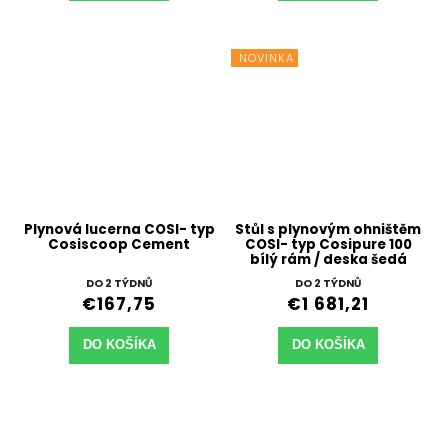
NOVINKA
Plynová lucerna COSI- typ
Stůl s plynovým ohništěm
Cosiscoop Cement
COSI- typ Cosipure 100
bílý rám / deska šedá
DO 2 TÝDNŮ
DO 2 TÝDNŮ
€167,75
€1 681,21
DO KOŠÍKA
DO KOŠÍKA