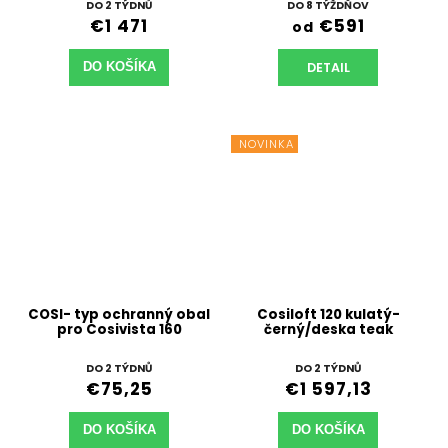
DO 2 TÝDNŮ
DO 8 TÝŽDŇOV
€1 471
€591
od
DETAIL
DO KOŠÍKA
NOVINKA
COSI- typ ochranný obal
Cosiloft 120 kulatý-
pro Cosivista 160
černý/deska teak
DO 2 TÝDNŮ
DO 2 TÝDNŮ
€75,25
€1 597,13
DO KOŠÍKA
DO KOŠÍKA