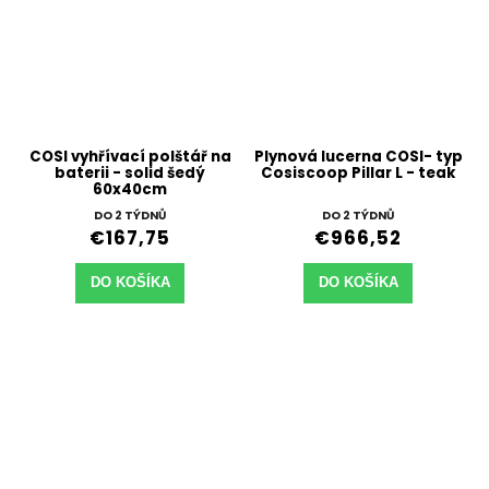
COSI vyhřívací polštář na
Plynová lucerna COSI- typ
baterii - solid šedý
Cosiscoop Pillar L - teak
60x40cm
DO 2 TÝDNŮ
DO 2 TÝDNŮ
€167,75
€966,52
DO KOŠÍKA
DO KOŠÍKA