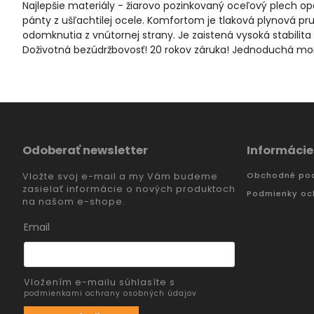
Najlepšie materiály - žiarovo pozinkovaný oceľový plech 
pánty z ušľachtilej ocele. Komfortom je tlaková plynová pr
odomknutia z vnútornej strany. Je zaistená vysoká stabilita 
Doživotná bezúdržbovosť! 20 rokov záruka! Jednoduchá mont
Odoberať newsletter
Informácie
Obchodné po
Vložte svoj e-mail a my Vám budeme
zasielať informácie o nových produktoch
Podmienky oc
na našom e-shope.
Email
Vložením e-mailu súhlasíte s
podmienkami ochrany osobných údajov