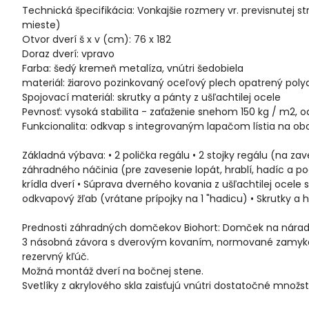
Technická špecifikácia: Vonkajšie rozmery vr. previsnutej st
mieste)
Otvor dverí š x v (cm): 76 x 182
Doraz dverí: vpravo
Farba: šedý kremeň metalíza, vnútri šedobiela
materiál: žiarovo pozinkovaný oceľový plech opatrený p
Spojovací materiál: skrutky a pánty z ušľachtilej ocele
Pevnosť: vysoká stabilita - zaťaženie snehom 150 kg / m2, odo
Funkcionalita: odkvap s integrovaným lapačom lístia na ob
Základná výbava: • 2 polička regálu • 2 stojky regálu (na za
záhradného náčinia (pre zavesenie lopát, hrablí, hadíc a po
krídla dverí • Súprava dverného kovania z ušľachtilej oce
odkvapový žľab (vrátane prípojky na 1 "hadicu) • Skrutky a
Prednosti záhradných domčekov Biohort: Domček na nárad
3 násobná závora s dverovým kovaním, normované zamykani
rezervný kľúč.
Možná montáž dverí na bočnej stene.
Svetlíky z akrylového skla zaisťujú vnútri dostatočné množst