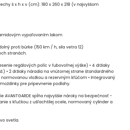
rechy š x h x v (cm): 180 x 260 x 218 (v najvyššom
olyamidovým vypaľovaním lakom
lný proti búrke (150 km / h, sila vetra 12)
och stranách.
vesenie regálových políc v ľubovoľnej výške) • 4 držiaky
d.) • 2 držiaky náradia na vnútornej strane štandardného
le s normovanou vložkou a rezervným kľúčom • Integrovaný
 hmoždinky pre pripevnenie podlahy.
ie AVANTGARDE spĺňa najvyššie nároky na bezpečnosť -
e s kľučkou z ušľachtilej ocele, normovaný cylinder a
vo svetla.