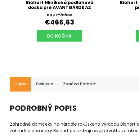
Biohort Hliníková podlahová
Biohort
doska pre AVANTGARDE A2
p
DO 3 TÝŽDŇOV
€466,63
DO KOŠÍKA
Popis
Diskusia
Značka
Biohort
PODROBNÝ POPIS
Záhradné domčeky na náradie rakúskeho výrobcu Biohort sp
záhradné domčeky Biohort potvrdzujú svoju kvalitu zárukou