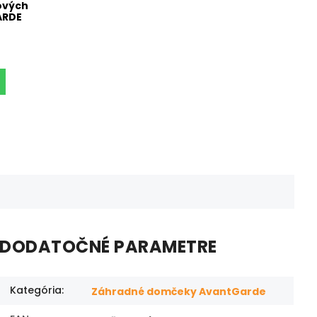
ových
ARDE
DODATOČNÉ PARAMETRE
Kategória
:
Záhradné domčeky AvantGarde