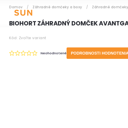
Domov
/
Záhradné domčeky a boxy
/
Záhradné domček
ZÁHRADNÝ NÁBYTOK
BIOHORT ZÁHRADNÝ DOMČEK AVANTGA
Kód:
Zvoľte variant
Prihlásenie
Neohodnotené
PODROBNOSTI HODNOTENI