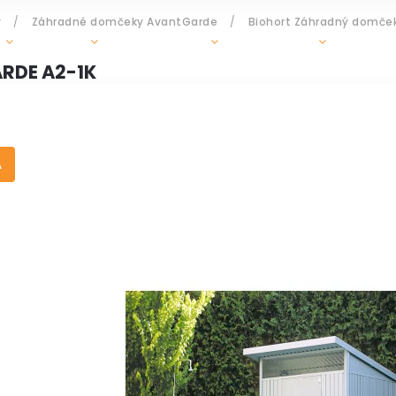
y
/
Záhradné domčeky AvantGarde
/
Biohort Záhradný domče
GRILY
OHRIEVAČE
DOPLNKY
ZÁHR
RDE A2-1K
A