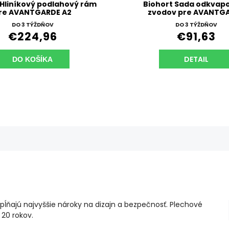
 Hliníkový podlahový rám
Biohort Sada odkvap
re AVANTGARDE A2
zvodov pre AVANTG
DO 3 TÝŽDŇOV
DO 3 TÝŽDŇOV
€224,96
€91,63
DETAIL
DO KOŠÍKA
ĺňajú najvyššie nároky na dizajn a bezpečnosť. Plechové
 20 rokov.