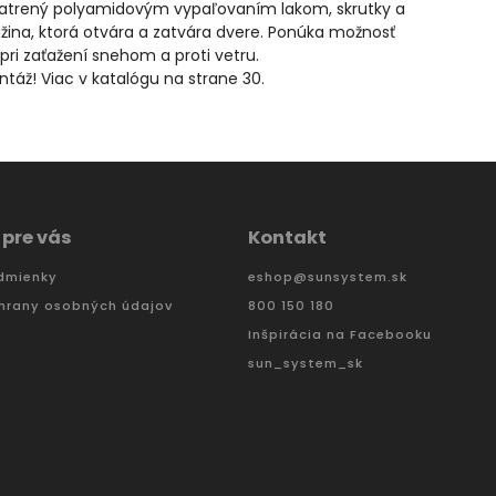
opatrený polyamidovým vypaľovaním lakom, skrutky a
užina, ktorá otvára a zatvára dvere. Ponúka možnosť
pri zaťažení snehom a proti vetru.
áž! Viac v katalógu na strane 30.
 pre vás
Kontakt
dmienky
eshop
@
sunsystem.sk
hrany osobných údajov
800 150 180
Inšpirácia na Facebooku
sun_system_sk