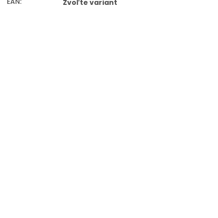
EAN
:
Zvoľte variant