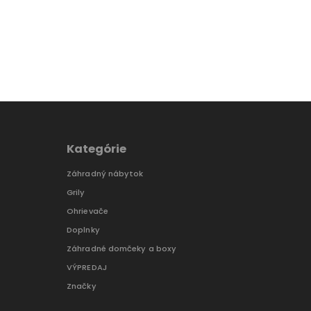
Kategórie
Záhradný nábytok
Grily
Ohrievače
Doplnky
Záhradné domčeky a boxy
VÝPREDAJ
Značky