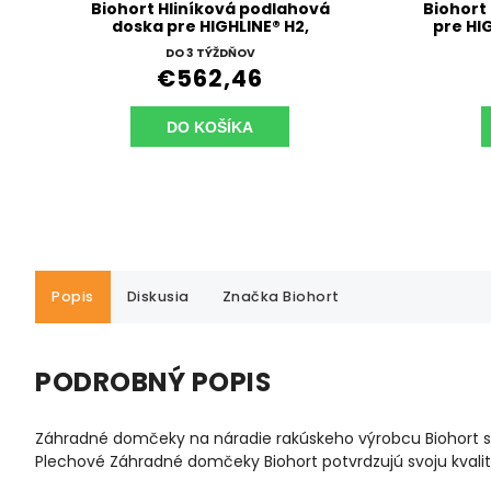
Biohort Hliníková podlahová
Biohort
doska pre HIGHLINE® H2,
pre HI
AVANTGARDE A5 a PANORAMA P2
DO 3 TÝŽDŇOV
€562,46
DO KOŠÍKA
Popis
Diskusia
Značka
Biohort
PODROBNÝ POPIS
Záhradné domčeky na náradie rakúskeho výrobcu Biohort sp
Plechové Záhradné domčeky Biohort potvrdzujú svoju kvalit