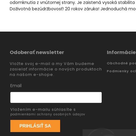
odomknutia z vnútornej strany. Je zaistená vysoká stabilita 
Doživotná bezúdržbovosť! 20 rokov záruka! Jednoduchá mont
Odoberať newsletter
Informácie
Obchodné po
Vložte svoj e-mail a my Vám budeme
zasielať informácie o nových produktoch
Podmienky oc
na našom e-shope.
Email
Vložením e-mailu súhlasíte s
podmienkami ochrany osobných údajov
PRIHLÁSIŤ SA