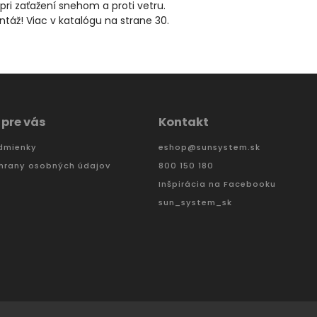
pri zaťažení snehom a proti vetru.
áž! Viac v katalógu na strane 30.
 pre vás
Kontakt
dmienky
eshop
@
sunsystem.sk
hrany osobných údajov
800 150 180
Inšpirácia na Facebooku
sun_system_sk