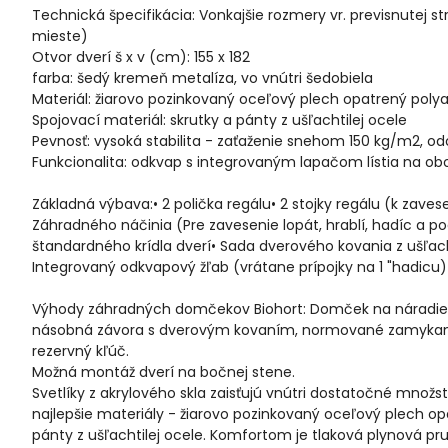
Technická špecifikácia: Vonkajšie rozmery vr. previsnutej st
mieste)
Otvor dverí š x v (cm): 155 x 182
farba: šedý kremeň metalíza, vo vnútri šedobiela
Materiál: žiarovo pozinkovaný oceľový plech opatrený p
Spojovací materiál: skrutky a pánty z ušľachtilej ocele
Pevnosť: vysoká stabilita - zaťaženie snehom 150 kg/m2, odol
Funkcionalita: odkvap s integrovaným lapačom lístia na ob
Základná výbava:• 2 polička regálu• 2 stojky regálu (k zaves
Záhradného náčinia (Pre zavesenie lopát, hrablí, hadíc a po
štandardného krídla dverí• Sada dverového kovania z ušľa
Integrovaný odkvapový žľab (vrátane prípojky na 1 "hadicu)
Výhody záhradných domčekov Biohort: Domček na náradie 
násobná závora s dverovým kovaním, normované zamykanie 
rezervný kľúč.
Možná montáž dverí na bočnej stene.
Svetlíky z akrylového skla zaisťujú vnútri dostatočné množst
najlepšie materiály - žiarovo pozinkovaný oceľový plech 
pánty z ušľachtilej ocele. Komfortom je tlaková plynová pr