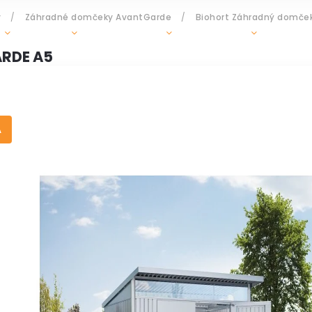
y
/
Záhradné domčeky AvantGarde
/
Biohort Záhradný domče
GRILY
OHRIEVAČE
DOPLNKY
ZÁHR
RDE A5
A