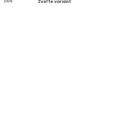
EAN
:
Zvoľte variant