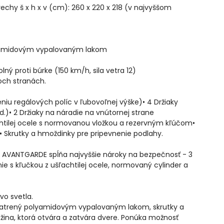
rechy š x h x v (cm): 260 x 220 x 218 (v najvyššom
olyamidovým vypalovaným lakom
ný proti búrke (150 km/h, sila vetra 12)
och stranách.
eniu regálových políc v ľubovoľnej výške)• 4 Držiaky
d.)• 2 Držiaky na náradie na vnútornej strane
chtilej ocele s normovanou vložkou a rezervným kľúčom•
• Skrutky a hmoždinky pre pripevnenie podlahy.
AVANTGARDE spĺňa najvyššie nároky na bezpečnosť - 3
s kľučkou z ušľachtilej ocele, normovaný cylinder a
vo svetla.
opatrený polyamidovým vypalovaným lakom, skrutky a
užina, ktorá otvára a zatvára dvere. Ponúka možnosť