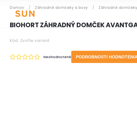
Domov
/
Záhradné domčeky a boxy
/
Záhradné domček
ZÁHRADNÝ NÁBYTOK
BIOHORT ZÁHRADNÝ DOMČEK AVANTGA
Kód:
Zvoľte variant
Prihlásenie
Neohodnotené
PODROBNOSTI HODNOTENI