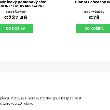
 Hliníkový podlahový rám
Biohort Závesný k
GHLINE® H2, AVANTGARDE
A5 a PANORAMA P2
DO 3 TÝŽDŇOV
DO 3 TÝŽDŇOV
€237,46
€78
DO KOŠÍKA
DO KOŠÍKA
ĺňajú najvyššie nároky na design a bezpečnosť.
u zárukou 20 rokov.