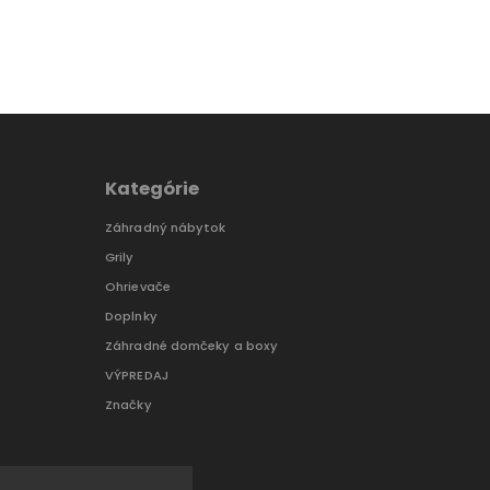
Kategórie
Záhradný nábytok
Grily
Ohrievače
Doplnky
Záhradné domčeky a boxy
VÝPREDAJ
Značky