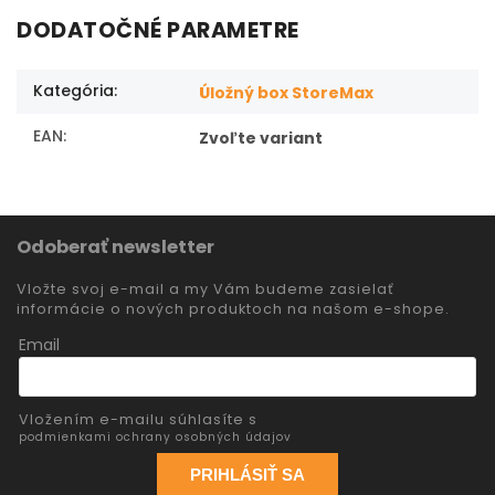
DODATOČNÉ PARAMETRE
Kategória
:
Úložný box StoreMax
EAN
:
Zvoľte variant
Odoberať newsletter
Vložte svoj e-mail a my Vám budeme zasielať
informácie o nových produktoch na našom e-shope.
Email
Vložením e-mailu súhlasíte s
podmienkami ochrany osobných údajov
PRIHLÁSIŤ SA