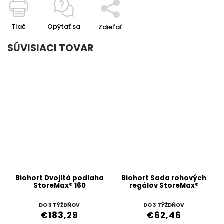
Tlač
Opýtať sa
Zdieľať
SÚVISIACI TOVAR
Biohort Dvojitá podlaha
Biohort Sada rohových
StoreMax® 160
regálov StoreMax®
DO 3 TÝŽDŇOV
DO 3 TÝŽDŇOV
€183,29
€62,46