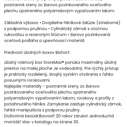
postranné steny zo žiarovo pozinkovaného oceľového
plechu opatreného polyamidovým vypaľovaním lakom.
Základná výbava: • Dvojdielne hliníkové žalúzie (strieborné)
s podpornou pružinou • Cylindrický zámok s otočnou
rukoväťou a rezervným kľúčom • žiarovo pozinkovaná
oceľová podlaha a upevňovací materiál.
Prednosti úložných boxov Biohort:
úložný roletový box StoreMax® ponúka maximálny úložný
priestor na malej ploche Je vodeodolný. Pre rýchly prístup
je prakticky rozdelený, dvojitý systém otvárania s ľahko
posuvnými rorokovami.
Najlepšie materiály - postranné steny zo žiarovo
pozinkovaného oceľového plechu opatreného
polyamidovým vypaľovaním lakom, rorokovy a profily z
potiahnutého hliníka. Zamykanie zaisťuje cylindrický zámok,
ľahká manipulácia s podporou pružiny.
Doživotná bezúdržbovosť! 20 rokov záruka! Jednoduchá
montáž! Viac v katalógu na strane 30.