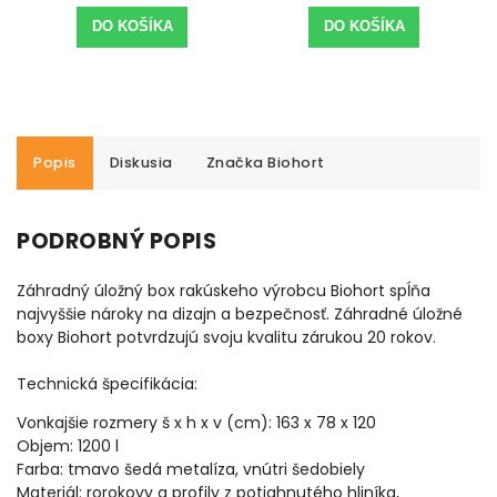
DO KOŠÍKA
DO KOŠÍKA
Popis
Diskusia
Značka
Biohort
PODROBNÝ POPIS
Záhradný úložný box rakúskeho výrobcu Biohort spĺňa
najvyššie nároky na dizajn a bezpečnosť. Záhradné úložné
boxy Biohort potvrdzujú svoju kvalitu zárukou 20 rokov.
Technická špecifikácia:
Vonkajšie rozmery š x h x v (cm): 163 x 78 x 120
Objem: 1200 l
Farba: tmavo šedá metalíza, vnútri šedobiely
Materiál: rorokovy a profily z potiahnutého hliníka,