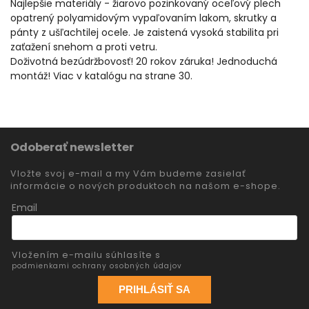
Najlepšie materiály - žiarovo pozinkovaný oceľový plech
opatrený polyamidovým vypaľovaním lakom, skrutky a
pánty z ušľachtilej ocele. Je zaistená vysoká stabilita pri
zaťažení snehom a proti vetru.
Doživotná bezúdržbovosť! 20 rokov záruka! Jednoduchá
montáž! Viac v katalógu na strane 30.
Odoberať newsletter
Vložte svoj e-mail a my Vám budeme zasielať
informácie o nových produktoch na našom e-shope.
Email
Vložením e-mailu súhlasíte s
podmienkami ochrany osobných údajov
PRIHLÁSIŤ SA