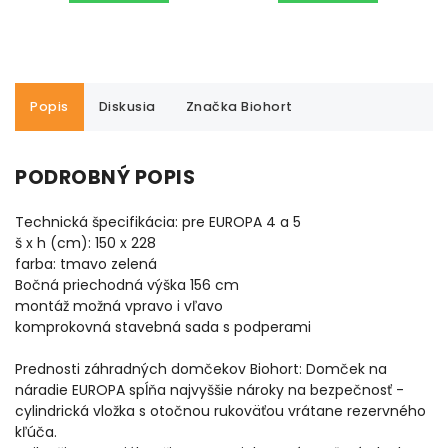
Popis
Diskusia
Značka
Biohort
PODROBNÝ POPIS
Technická špecifikácia: pre EUROPA 4 a 5
š x h (cm): 150 x 228
farba: tmavo zelená
Bočná priechodná výška 156 cm
montáž možná vpravo i vľavo
komprokovná stavebná sada s podperami
Prednosti záhradných domčekov Biohort: Domček na
náradie EUROPA spĺňa najvyššie nároky na bezpečnosť -
cylindrická vložka s otočnou rukoväťou vrátane rezervného
kľúča.