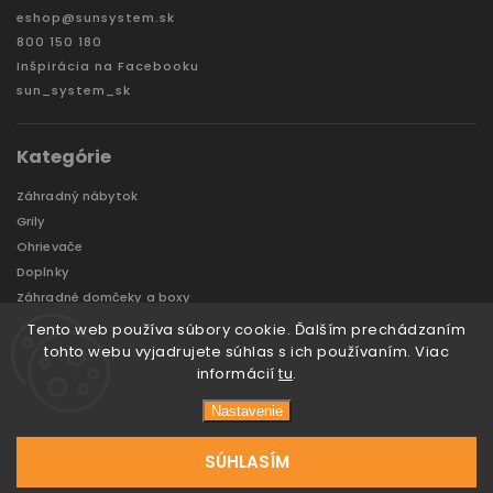
eshop
@
sunsystem.sk
800 150 180
Inšpirácia na Facebooku
sun_system_sk
Kategórie
Záhradný nábytok
Grily
Ohrievače
Doplnky
Záhradné domčeky a boxy
VÝPREDAJ
Tento web používa súbory cookie. Ďalším prechádzaním
Značky
tohto webu vyjadrujete súhlas s ich používaním. Viac
informácií
tu
.
Nastavenie
Copyright 2026
Sun System
. Všetky práva vyhradené.
Vytvořil
Tomáš Hlad
&
techka s.r.o.
SÚHLASÍM
Vytvoril Shoptet