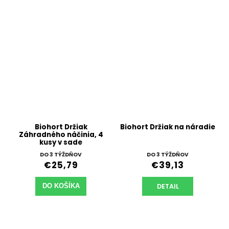
Biohort Držiak
Biohort Držiak na náradie
Záhradného náčinia, 4
kusy v sade
DO 3 TÝŽDŇOV
DO 3 TÝŽDŇOV
€25,79
€39,13
DETAIL
DO KOŠÍKA