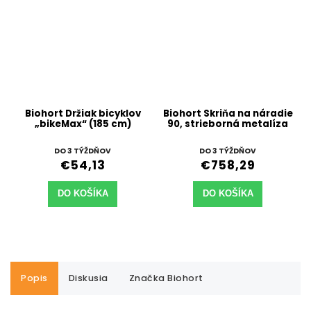
Biohort Držiak bicyklov
Biohort Skriňa na náradie
„bikeMax“ (185 cm)
90, strieborná metalíza
DO 3 TÝŽDŇOV
DO 3 TÝŽDŇOV
€54,13
€758,29
DO KOŠÍKA
DO KOŠÍKA
Popis
Diskusia
Značka
Biohort