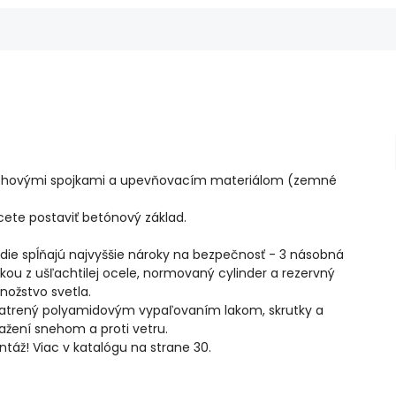
s rohovými spojkami a upevňovacím materiálom (zemné
ete postaviť betónový základ.
ie spĺňajú najvyššie nároky na bezpečnosť - 3 násobná
u z ušľachtilej ocele, normovaný cylinder a rezervný
množstvo svetla.
opatrený polyamidovým vypaľovaním lakom, skrutky a
aťažení snehom a proti vetru.
áž! Viac v katalógu na strane 30.