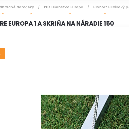
 záhradné domčeky
/
Príslušenstvo Europa
/
Biohort Hliníkový 
GRILY
OHRIEVAČE
DOPLNKY
ZÁHR
E EUROPA 1 A SKRIŇA NA NÁRADIE 150
A