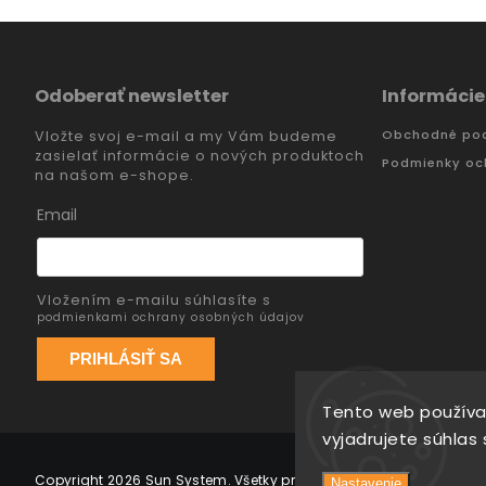
Odoberať newsletter
Informácie
Obchodné po
Vložte svoj e-mail a my Vám budeme
zasielať informácie o nových produktoch
Podmienky oc
na našom e-shope.
Email
Vložením e-mailu súhlasíte s
podmienkami ochrany osobných údajov
PRIHLÁSIŤ SA
Tento web používa
vyjadrujete súhlas 
Copyright 2026
Sun System
. Všetky práva vyhradené.
Vytvořil
T
Nastavenie