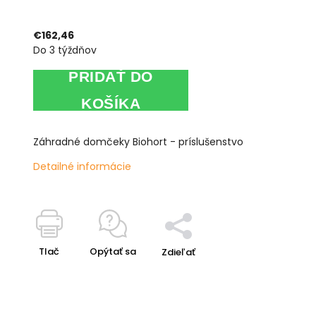
€162,46
Do 3 týždňov
PRIDAŤ DO
KOŠÍKA
Záhradné domčeky Biohort - príslušenstvo
Detailné informácie
Tlač
Opýtať sa
Zdieľať