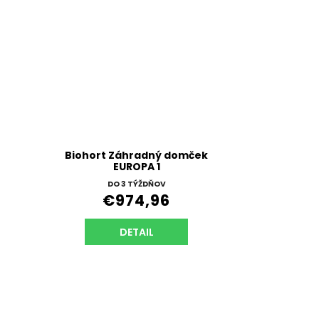
Biohort Záhradný domček
EUROPA 1
DO 3 TÝŽDŇOV
€974,96
DETAIL