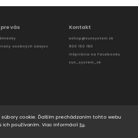
 pre vás
Kontakt
dmienky
eshop
@
sunsystem.sk
hrany osobných údajov
800 150 180
Inšpirácia na Facebooku
sun_system_sk
 súbory cookie. Ďalším prechádzaním tohto webu
s ich používaním. Viac informácií
tu
.
omáš Hlad
&
techka s.r.o.