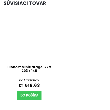
SÚVISIACI TOVAR
Biohort MiniGarage 122 x
203 x 145
DO 3 TÝŽDŇOV
€1 516,63
DO KOŠÍKA