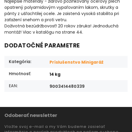
Najlepšie materiály - žiarovo pozinkovaný oceľový plech
opatrený polyamidovým vypaľovaním lakom, skrutky a
pánty z ušľachtilej ocele. Je zaistená vysoká stabilita pri
zaťažení snehom a proti vetru.
Doživotná bezúdržbovosť! 20 rokov záruka! Jednoduchá
montáž! Viac v katalógu na strane 44.
DODATOČNÉ PARAMETRE
Kategória
:
Príslušenstvo Minigaráž
Hmotnosť
:
14 kg
EAN
:
9003414480339
Odoberať newsletter
Vložte svoj e-mail a my Vám budeme zasielať
informácie o nových produktoch na našom e-shope.