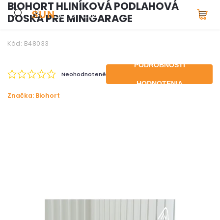
BIOHORT HLINÍKOVÁ PODLAHOVÁ
DOSKA PRE MINIGARAGE
Kód:
B48033
PODROBNOSTI
Neohodnotené
HODNOTENIA
Značka:
Biohort