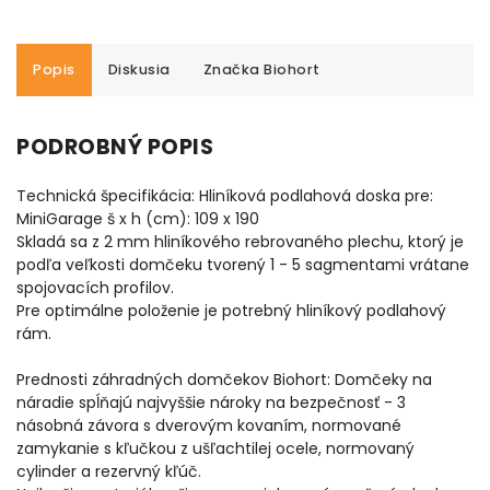
Popis
Diskusia
Značka
Biohort
PODROBNÝ POPIS
Technická špecifikácia: Hliníková podlahová doska pre:
MiniGarage š x h (cm): 109 x 190
Skladá sa z 2 mm hliníkového rebrovaného plechu, ktorý je
podľa veľkosti domčeku tvorený 1 - 5 sagmentami vrátane
spojovacích profilov.
Pre optimálne položenie je potrebný hliníkový podlahový
rám.
Prednosti záhradných domčekov Biohort: Domčeky na
náradie spĺňajú najvyššie nároky na bezpečnosť - 3
násobná závora s dverovým kovaním, normované
zamykanie s kľučkou z ušľachtilej ocele, normovaný
cylinder a rezervný kľúč.